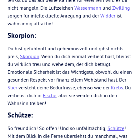
lenkst du das auf deine Karriere. An Verehrern wird es dir
nicht mangeln. Die Luftzeichen
Wassermann
und
Zwilling
sorgen für intellektuelle Anregung und der
Widder
ist
wahnsinnig attraktiv!
Skorpion:
Du bist gefühlvoll und geheimnisvoll und gibst nichts
preis,
Skorpion
. Wenn du dich einmal verliebt hast, bleibst
du wirklich treu und wehe dem, der dich betrügt.
Emotionale Sicherheit ist das Wichtigste, obwohl du einen
gesunden Respekt vor finanziellem Wohlstand hast. Der
Stier
versteht deine Bedürfnisse, ebenso wie der
Krebs
. Du
verliebst dich in
Fische
, aber sie werden dich in den
Wahnsinn treiben!
Schütze:
So freundlich! So offen! Und so unfallträchtig,
Schütze
!
Mit dem Blick in die Ferne übersiehst du manchmal, was