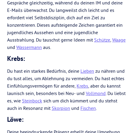
Gespräche gleichzeitig, während du deinen IM und deine
E-Mails überwachst. Du langweilst dich leicht und es
erfordert viel Selbstdisziplin, dich auf ein Ziel zu
konzentrieren. Dieses aufsteigende Zeichen garantiert ein
jugendliches Aussehen und eine jugendliche
Ausstrahlung. Du tauschst gerne Ideen mit
Schütze
,
Waage
und
Wassermann
aus.
Krebs:
Du hast ein starkes Bedürfnis, deine
Lieben
zu nähren und
du tust alles, um Ablehnung zu vermeiden. Du hast echtes
Einfühlungsvermögen für andere,
Krebs
, aber du kannst
launisch sein, besonders bei Neu- und
Vollmond
. Du liebst
es, wie
Steinbock
sich um dich kümmert und du stehst
auch in Resonanz mit
Skorpion
und
Fischen
.
Löwe:
Deine beeindruckende Präsenz erhellt deine Umgebung,