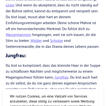
Löwe
. Und wenn du akzeptierst, dass du nicht ständig auf
der Bühne stehst, kannst du entspannt und verspielt sein.
Du bist loyal, musst aber hart an deinem
Einfühlungsvermögen arbeiten. Deine schöne Mähne ist
oft ein hervorstechendes Merkmal. Du fühlst dich zu
Wassermännern
hingezogen, weil sie sich trauen, dir die
Stirn zu bieten.
Widder
und
Schütze
sind
Seelenverwandte, die in das Drama deines Lebens passen.
Jungfrau:
Du bist so kompliziert, dass das kleinste Haar in der Suppe
zu schlaflosen Nächten und möglicherweise zu einem
Magengeschwür führen kann,
Jungfrau
. Du bist auch hart
zu dir selbst, da du nie ganz deinen eigenen Ansprüchen
gerecht wirst. Dafür bist du aber eine Quelle praktischen
Know-hows und siehst für dein Alter immer jung aus.
Wir nutzen Cookies, um eine Vielzahl von Services
Fische
lehrt dich den tieferen Sinn des Lebens und wie du
anzubieten, diese stetig zu verbessern sowie Werbung