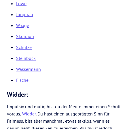
Löwe
Jungfrau
Waage
Skorpion
Schütze
Steinbock
Wassermann
Fische
Widder:
Impulsiv und mutig bist du der Meute immer einen Schritt
voraus,
Widder
. Du hast einen ausgeprägten Sinn für
Fairness, bist aber manchmal etwas taktlos, wenn es
darum geht, dieses Ziel zu erreichen. Positiv ist jedoch,