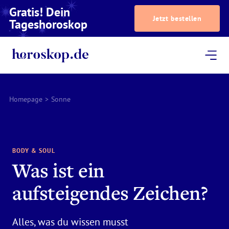
Gratis! Dein
Jetzt bestellen
Tageshoroskop
Dein Horoskop
Astrologie
Magazin
Podcast
AstroTV
Astrologen
Homepage
>
Sonne
BODY & SOUL
Was ist ein
aufsteigendes Zeichen?
Alles, was du wissen musst