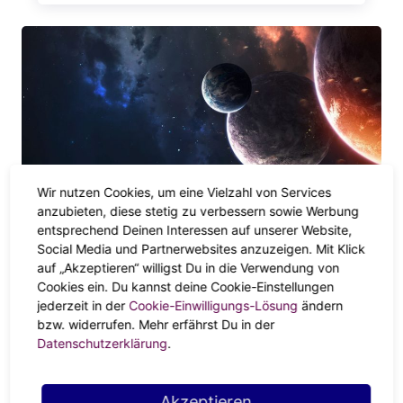
Wir nutzen Cookies, um eine Vielzahl von Services
anzubieten, diese stetig zu verbessern sowie Werbung
ASTRO-HIGHLIGHTS
entsprechend Deinen Interessen auf unserer Website,
Warum sind die Planeten in der
Social Media und Partnerwebsites anzuzeigen. Mit Klick
Astrologie so wichtig – und was
auf „Akzeptieren“ willigst Du in die Verwendung von
bedeuten sie?
Cookies ein. Du kannst deine Cookie-Einstellungen
jederzeit in der
Cookie-Einwilligungs-Lösung
ändern
bzw. widerrufen. Mehr erfährst Du in der
Datenschutzerklärung
.
Akzeptieren