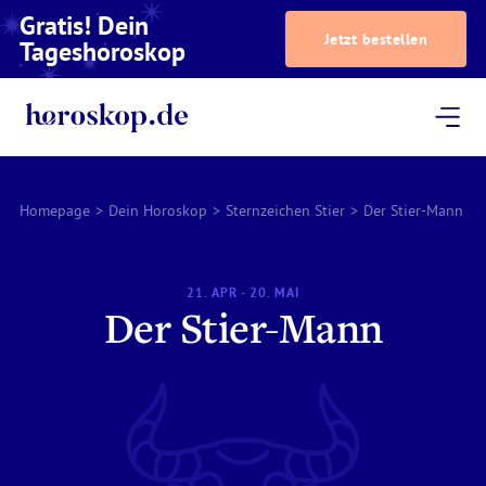
Gratis! Dein
Jetzt bestellen
Tageshoroskop
Dein Horoskop
Astrologie
Magazin
Podcast
AstroTV
Astrologen
Homepage
>
Dein Horoskop
>
Sternzeichen Stier
>
Der Stier-Mann
21. APR - 20. MAI
Der Stier-Mann