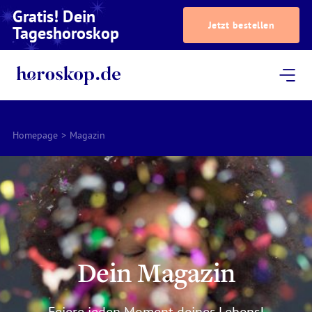
Gratis! Dein
Jetzt bestellen
Tageshoroskop
Dein Horoskop
Astrologie
Magazin
Podcast
AstroTV
Astrologen
Homepage
>
Magazin
Dein Magazin
Feiere jeden Moment deines Lebens!