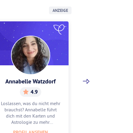
ANZEIGE
Annabelle Watzdorf
Gracia Sch
4.9
5.
Loslassen, was du nicht mehr
Gracia hilft dir, w
brauchst? Annabelle führt
Mitte zu finden u
dich mit den Karten und
zu feiern. Lass
Astrologie zu mehr
Astrologie und 
Leichtigkeit.
unterstüt
PROFIL ANSEHEN
PROFIL AN