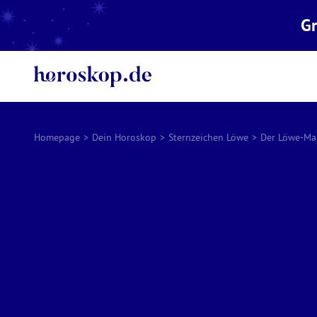
Gr
Homepage
>
Dein Horoskop
>
Sternzeichen Löwe
>
Der Löwe-M