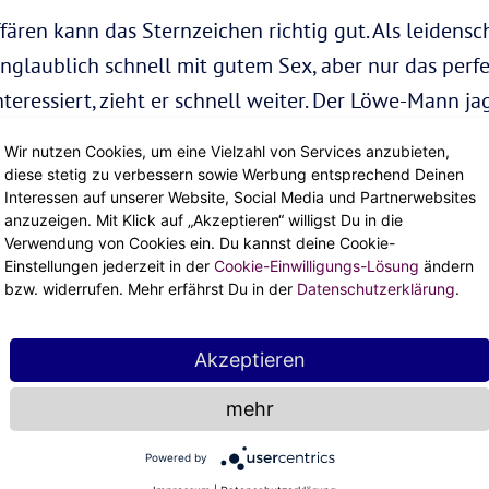
ären kann das Sternzeichen richtig gut. Als leidensc
laublich schnell mit gutem Sex, aber nur das perfek
nteressiert, zieht er schnell weiter. Der Löwe-Mann jag
mal auf den Boden holt und ihm trotzdem genügend 
Wir nutzen Cookies, um eine Vielzahl von Services anzubieten,
Mannes sicher.
diese stetig zu verbessern sowie Werbung entsprechend Deinen
Interessen auf unserer Website, Social Media und Partnerwebsites
anzuzeigen. Mit Klick auf „Akzeptieren“ willigst Du in die
Verwendung von Cookies ein. Du kannst deine Cookie-
Einstellungen jederzeit in der
Cookie-Einwilligungs-Lösung
ändern
bzw. widerrufen. Mehr erfährst Du in der
Datenschutzerklärung
.
Akzeptieren
mehr
DEIN HOROSKOP
Powered by
Der Löwe im Beruf