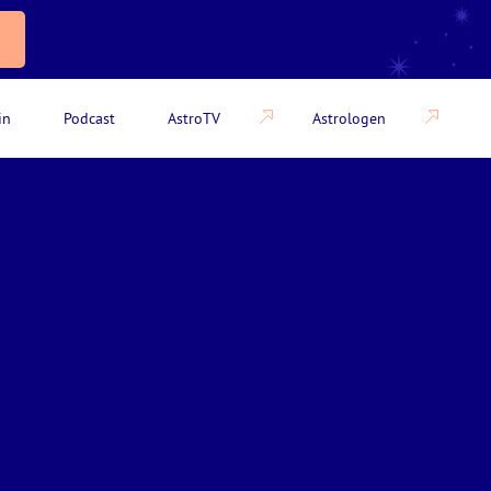
in
Podcast
AstroTV
Astrologen