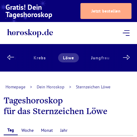
Gratis! Dein
Jetzt bestellen
Tageshoroskop
Dein Horoskop
Astrologie
Magazin
Podcast
AstroTV
Astrologen
willinge
Krebs
Löwe
Jungfrau
Waa
Homepage
>
Dein Horoskop
>
Sternzeichen Löwe
Tageshoroskop
für das Sternzeichen Löwe
Tag
Woche
Monat
Jahr