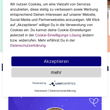
Wir nutzen Cookies, um eine Vielzahl von Services
anzubieten, diese stetig zu verbessern sowie Werbung
entsprechend Deinen Interessen auf unserer Website,
BODY & SOUL
Social Media und Partnerwebsites anzuzeigen. Mit Klick
Brauchst du einen Neuanfang für das
auf „Akzeptieren“ willigst Du in die Verwendung von
neue Jahr?
Cookies ein. Du kannst deine Cookie-Einstellungen
jederzeit in der
Cookie-Einwilligungs-Lösung
ändern
bzw. widerrufen. Mehr erfährst Du in der
Datenschutzerklärung
.
Akzeptieren
Finde deinen Astrologen
mehr
Powered by
ANZEIGE
Impressum
|
Datenschutzerklärung