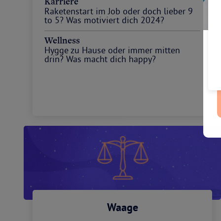
Karriere
Raketenstart im Job oder doch lieber 9
to 5? Was motiviert dich 2024?
Wellness
Hygge zu Hause oder immer mitten
drin? Was macht dich happy?
Waage