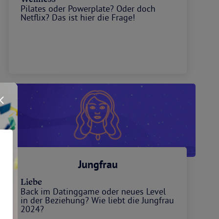
Pilates oder Powerplate? Oder doch
Netflix? Das ist hier die Frage!
Jungfrau
Liebe
Back im Datinggame oder neues Level
in der Beziehung? Wie liebt die Jungfrau
2024?