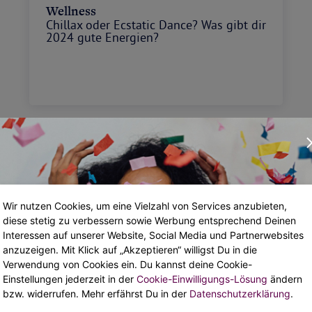
Wellness
Chillax oder Ecstatic Dance? Was gibt dir
2024 gute Energien?
Wir nutzen Cookies, um eine Vielzahl von Services anzubieten,
diese stetig zu verbessern sowie Werbung entsprechend Deinen
Löwe
Interessen auf unserer Website, Social Media und Partnerwebsites
anzuzeigen. Mit Klick auf „Akzeptieren“ willigst Du in die
Liebe
Verwendung von Cookies ein. Du kannst deine Cookie-
Friends with Benefits oder doch mehr?
Einstellungen jederzeit in der
Cookie-Einwilligungs-Lösung
ändern
Was lieben die Löwen 2024?
bzw. widerrufen. Mehr erfährst Du in der
Datenschutzerklärung
.