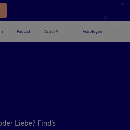
in
Podcast
AstroTV
Astrologen
oder Liebe? Find's