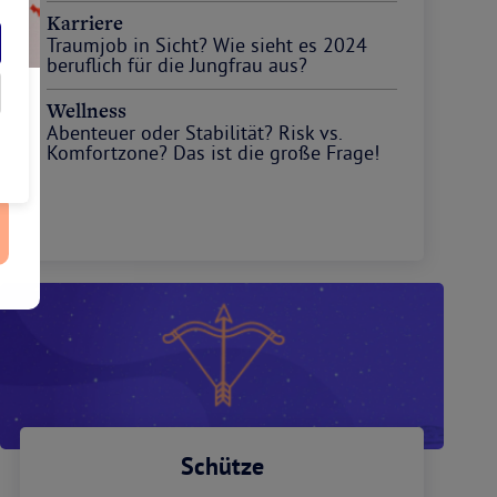
Karriere
Traumjob in Sicht? Wie sieht es 2024
beruflich für die Jungfrau aus?
Wellness
Abenteuer oder Stabilität? Risk vs.
Komfortzone? Das ist die große Frage!
Schütze