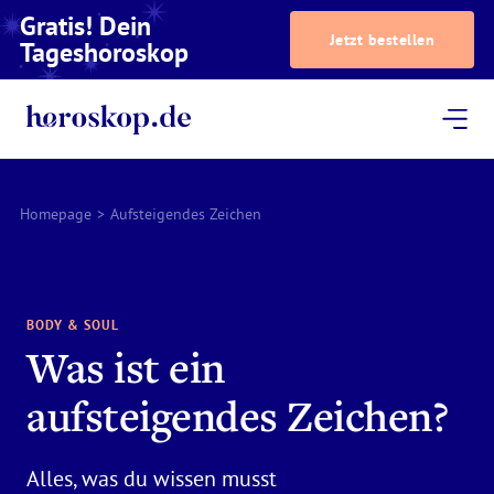
Gratis! Dein
Jetzt bestellen
Tageshoroskop
Dein Horoskop
Astrologie
Magazin
Podcast
AstroTV
Astrologen
Homepage
>
Aufsteigendes Zeichen
BODY & SOUL
Was ist ein
aufsteigendes Zeichen?
Alles, was du wissen musst