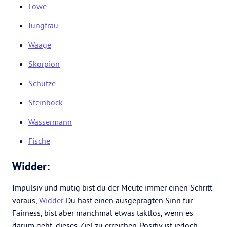
Löwe
Jungfrau
Waage
Skorpion
Schütze
Steinbock
Wassermann
Fische
Widder:
Impulsiv und mutig bist du der Meute immer einen Schritt
voraus,
Widder
. Du hast einen ausgeprägten Sinn für
Fairness, bist aber manchmal etwas taktlos, wenn es
darum geht, dieses Ziel zu erreichen. Positiv ist jedoch,