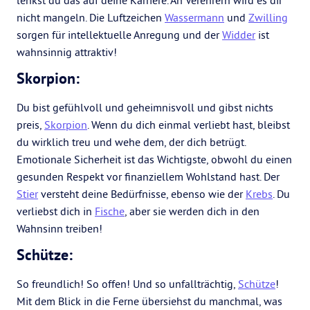
lenkst du das auf deine Karriere. An Verehrern wird es dir
nicht mangeln. Die Luftzeichen
Wassermann
und
Zwilling
sorgen für intellektuelle Anregung und der
Widder
ist
wahnsinnig attraktiv!
Skorpion:
Du bist gefühlvoll und geheimnisvoll und gibst nichts
preis,
Skorpion
. Wenn du dich einmal verliebt hast, bleibst
du wirklich treu und wehe dem, der dich betrügt.
Emotionale Sicherheit ist das Wichtigste, obwohl du einen
gesunden Respekt vor finanziellem Wohlstand hast. Der
Stier
versteht deine Bedürfnisse, ebenso wie der
Krebs
. Du
verliebst dich in
Fische
, aber sie werden dich in den
Wahnsinn treiben!
Schütze:
So freundlich! So offen! Und so unfallträchtig,
Schütze
!
Mit dem Blick in die Ferne übersiehst du manchmal, was