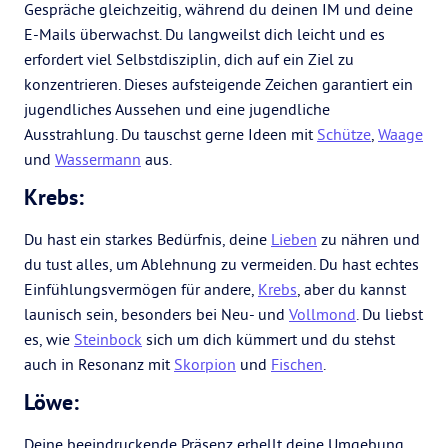
Gespräche gleichzeitig, während du deinen IM und deine
E-Mails überwachst. Du langweilst dich leicht und es
erfordert viel Selbstdisziplin, dich auf ein Ziel zu
konzentrieren. Dieses aufsteigende Zeichen garantiert ein
jugendliches Aussehen und eine jugendliche
Ausstrahlung. Du tauschst gerne Ideen mit
Schütze
,
Waage
und
Wassermann
aus.
Krebs:
Du hast ein starkes Bedürfnis, deine
Lieben
zu nähren und
du tust alles, um Ablehnung zu vermeiden. Du hast echtes
Einfühlungsvermögen für andere,
Krebs
, aber du kannst
launisch sein, besonders bei Neu- und
Vollmond
. Du liebst
es, wie
Steinbock
sich um dich kümmert und du stehst
auch in Resonanz mit
Skorpion
und
Fischen
.
Löwe:
Deine beeindruckende Präsenz erhellt deine Umgebung,