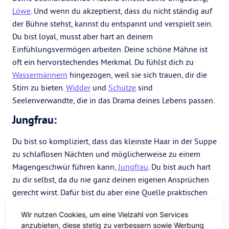
Löwe
. Und wenn du akzeptierst, dass du nicht ständig auf
der Bühne stehst, kannst du entspannt und verspielt sein.
Du bist loyal, musst aber hart an deinem
Einfühlungsvermögen arbeiten. Deine schöne Mähne ist
oft ein hervorstechendes Merkmal. Du fühlst dich zu
Wassermännern
hingezogen, weil sie sich trauen, dir die
Stirn zu bieten.
Widder
und
Schütze
sind
Seelenverwandte, die in das Drama deines Lebens passen.
Jungfrau:
Du bist so kompliziert, dass das kleinste Haar in der Suppe
zu schlaflosen Nächten und möglicherweise zu einem
Magengeschwür führen kann,
Jungfrau
. Du bist auch hart
zu dir selbst, da du nie ganz deinen eigenen Ansprüchen
gerecht wirst. Dafür bist du aber eine Quelle praktischen
Know-hows und siehst für dein Alter immer jung aus.
Wir nutzen Cookies, um eine Vielzahl von Services
Fische
lehrt dich den tieferen Sinn des Lebens und wie du
anzubieten, diese stetig zu verbessern sowie Werbung