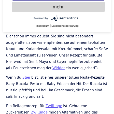
andere saisonale Lebensmittel.
mehr
Frage:
Bezieht ihr die Eigenschaften jedes Sternzeichens
in die für sie bestimmten Mahlzeiten ein?
Powered by
Impressum
|
Datenschutzerklärung
Antwort:
Ja! Ich (Amy) bin ein
Widder
. Ich habe gefüllte
Eier schon immer geliebt. Sie sind nicht besonders
ausgefallen, aber wir empfehlen, sie auf einem lebhaften
Kraut- und Koriandersalat mit Kreuzkümmel, scharfer Soße
und Limettensaft zu servieren. Unser Rezept für gefüllte
Eier wird mit Senf, Mayo und Cayennepfeffer zubereitet
(als Feuerzeichen mag der
Widder
ein wenig „scharf“).
Wenn du
Stier
bist, ist eines unserer tollen Pasta-Rezepte,
Baby-Rucola-Pesto mit Baby-Erbsen der Hit. Der Rucola ist
nussig, pfeffrig und hell im Geschmack, die Erbsen sind
süß, knackig und zart.
Ein Beilagenrezept für
Zwillinge
ist: Gebratene
Zuckererbsen.
Zwillinge
mögen Alternativen und das