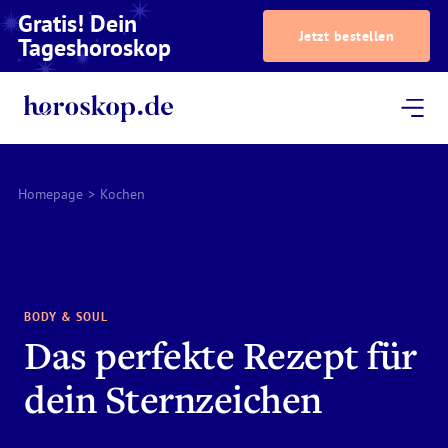
Gratis! Dein
Jetzt bestellen
Tageshoroskop
Dein Horoskop
Astrologie
Magazin
Podcast
AstroTV
Astrologen
Homepage
>
Kochen
BODY & SOUL
Das perfekte Rezept für
dein Sternzeichen