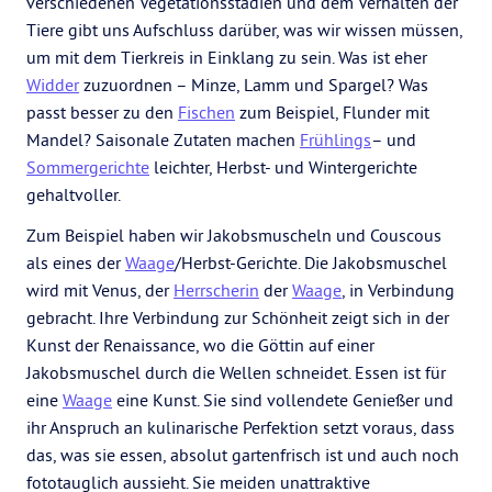
verschiedenen Vegetationsstadien und dem Verhalten der
Tiere gibt uns Aufschluss darüber, was wir wissen müssen,
um mit dem Tierkreis in Einklang zu sein. Was ist eher
Widder
zuzuordnen – Minze, Lamm und Spargel? Was
passt besser zu den
Fischen
zum Beispiel, Flunder mit
Mandel? Saisonale Zutaten machen
Frühlings
– und
Sommergerichte
leichter, Herbst- und Wintergerichte
gehaltvoller.
Zum Beispiel haben wir Jakobsmuscheln und Couscous
als eines der
Waage
/Herbst-Gerichte. Die Jakobsmuschel
wird mit Venus, der
Herrscherin
der
Waage
, in Verbindung
gebracht. Ihre Verbindung zur Schönheit zeigt sich in der
Kunst der Renaissance, wo die Göttin auf einer
Jakobsmuschel durch die Wellen schneidet. Essen ist für
eine
Waage
eine Kunst. Sie sind vollendete Genießer und
ihr Anspruch an kulinarische Perfektion setzt voraus, dass
das, was sie essen, absolut gartenfrisch ist und auch noch
fototauglich aussieht. Sie meiden unattraktive