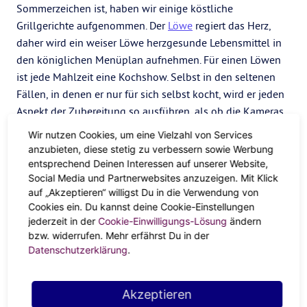
Sommerzeichen ist, haben wir einige köstliche
Grillgerichte aufgenommen. Der
Löwe
regiert das Herz,
daher wird ein weiser Löwe herzgesunde Lebensmittel in
den königlichen Menüplan aufnehmen. Für einen Löwen
ist jede Mahlzeit eine Kochshow. Selbst in den seltenen
Fällen, in denen er nur für sich selbst kocht, wird er jeden
Aspekt der Zubereitung so ausführen, als ob die Kameras
laufen würden. Bewirten ist für Löwen eine Kunstform.
Wir nutzen Cookies, um eine Vielzahl von Services
anzubieten, diese stetig zu verbessern sowie Werbung
Nehmen wir an, du bist ein
Schütze
. Dieses Sternzeichen
entsprechend Deinen Interessen auf unserer Website,
ist begierig auf neue Erfahrungen und ein Verfechter
Social Media und Partnerwebsites anzuzeigen. Mit Klick
anderer Kulturen. Daher fühlen sie sich zu einer
auf „Akzeptieren“ willigst Du in die Verwendung von
interessanten Mischung aus verschiedenen Gerichten
Cookies ein. Du kannst deine Cookie-Einstellungen
hingezogen – der
jederzeit in der
Cookie-Einwilligungs-Lösung
Schütze
-Gaumen hungert nach
ändern
bzw. widerrufen. Mehr erfährst Du in der
exotischen Aromen und fremder Küche, daher werden sie
Datenschutzerklärung
.
Kochtechniken aus der ganzen Welt studieren und
anwenden. Wir ordnen dem Schützen Currygewürze zu,
aber auch Truthahn, Lachs, Kürbis, Kaki, Datteln und
Akzeptieren