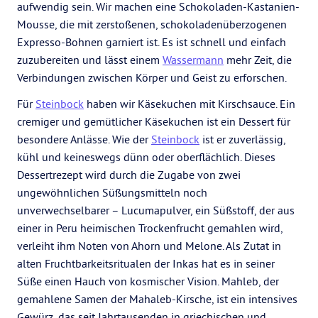
aufwendig sein. Wir machen eine Schokoladen-Kastanien-
Mousse, die mit zerstoßenen, schokoladenüberzogenen
Expresso-Bohnen garniert ist. Es ist schnell und einfach
zuzubereiten und lässt einem
Wassermann
mehr Zeit, die
Verbindungen zwischen Körper und Geist zu erforschen.
Für
Steinbock
haben wir Käsekuchen mit Kirschsauce. Ein
cremiger und gemütlicher Käsekuchen ist ein Dessert für
besondere Anlässe. Wie der
Steinbock
ist er zuverlässig,
kühl und keineswegs dünn oder oberflächlich. Dieses
Dessertrezept wird durch die Zugabe von zwei
ungewöhnlichen Süßungsmitteln noch
unverwechselbarer – Lucumapulver, ein Süßstoff, der aus
einer in Peru heimischen Trockenfrucht gemahlen wird,
verleiht ihm Noten von Ahorn und Melone. Als Zutat in
alten Fruchtbarkeitsritualen der Inkas hat es in seiner
Süße einen Hauch von kosmischer Vision. Mahleb, der
gemahlene Samen der Mahaleb-Kirsche, ist ein intensives
Gewürz, das seit Jahrtausenden in griechischen und