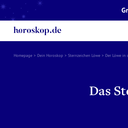
Gr
Homepage
>
Dein Horoskop
>
Sternzeichen Löwe
>
Der Löwe in 
Das St