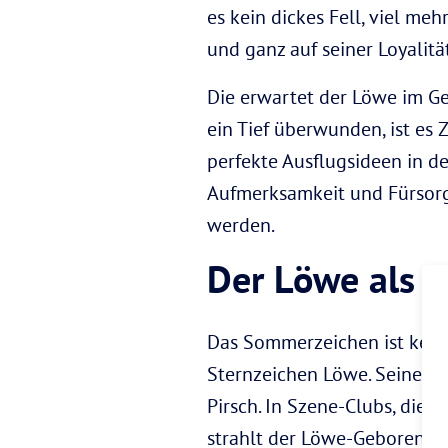
es kein dickes Fell, viel m
und ganz auf seiner Loyalitä
Die erwartet der Löwe im G
ein Tief überwunden, ist es
perfekte Ausflugsideen in d
Aufmerksamkeit und Fürsorg
werden.
Der Löwe als S
Das Sommerzeichen ist kein K
Sternzeichen Löwe. Seinem n
Pirsch. In Szene-Clubs, die
strahlt der Löwe-Geborene a