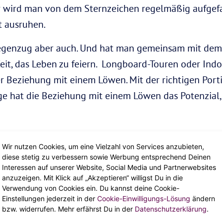
ehr wird man von dem Sternzeichen regelmäßig aufgef
t ausruhen.
egenzug aber auch. Und hat man gemeinsam mit dem
 Zeit, das Leben zu feiern. Longboard-Touren oder In
er Beziehung mit einem Löwen. Mit der richtigen Por
e hat die Beziehung mit einem Löwen das Potenzial
ingle
Wir nutzen Cookies, um eine Vielzahl von Services anzubieten,
diese stetig zu verbessern sowie Werbung entsprechend Deinen
ind von Traurigkeit und die Single-Zeit ist die Time 
Interessen auf unserer Website, Social Media und Partnerwebsites
anzuzeigen. Mit Klick auf „Akzeptieren“ willigst Du in die
atürlichen Jagdinstinkt folgend begibt er sich fast 
Verwendung von Cookies ein. Du kannst deine Cookie-
Einstellungen jederzeit in der
Cookie-Einwilligungs-Lösung
ändern
 gerne auch Fetisch beinhalten oder der Gay-Communi
bzw. widerrufen. Mehr erfährst Du in der
Datenschutzerklärung
.
n guten Tagen heller als die Disco-Kugel und muss au