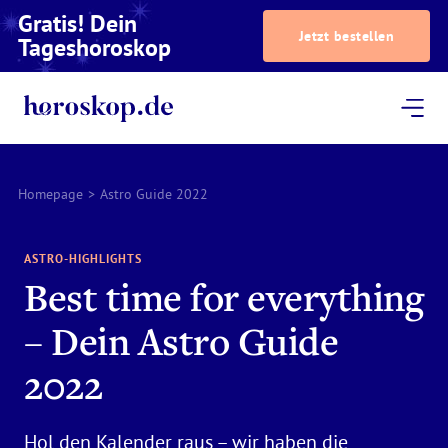
Gratis! Dein
Jetzt bestellen
Tageshoroskop
Dein Horoskop
Astrologie
Magazin
Podcast
AstroTV
Astrologen
Homepage
>
Astro Guide 2022
ASTRO-HIGHLIGHTS
Best time for everything
– Dein Astro Guide
2022
Hol den Kalender raus – wir haben die