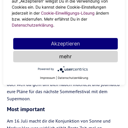
auf „Akzeptieren“ willigst Du in die Verwendung von
Cookies ein. Du kannst deine Cookie-Einstellungen
jederzeit in der
Cookie-Einwilligungs-Lösung
ändern
bzw. widerrufen. Mehr erfährst Du in der
Datenschutzerklärung
.
Akzeptieren
Juli
mehr
Mondparty
Am 13. Juli ist ein
Supermond
– wenn du noch nix vohast:
Powered by
Schnapp dir dein Boy- oder Girlfriend, deinen Crush, Bff
Impressum
|
Datenschutzerklärung
oder wen du gern um dich haben möchtest und journaled
eure Pläne für das nächste Sommerfestival mit dem
Supermoon.
Most important
Am 16. Juli macht dir die Konjunktion von Sonne und