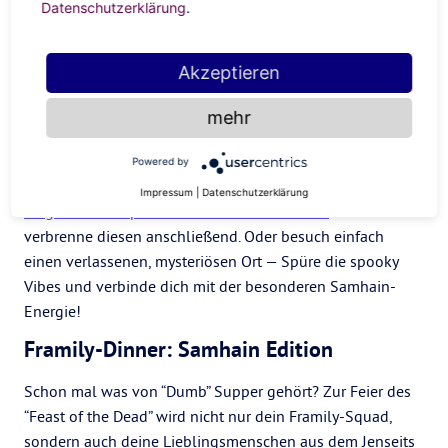
Datenschutzerklärung
.
Ghost – Nachricht von…Oma?
Akzeptieren
Klingel einfach mal im Jenseits durch und connecte dich
mit deinem Spirit-Crush, deiner Omi oder jemand anderem,
mehr
den du vermisst. Ob mit oldschool Ouijaboard oder durch
ein Channeling mit einem professionellen Medium
, ganz
Powered by
gleich. Zu ängstlich?
Dann schreib deine Botschaften und
Impressum
|
Datenschutzerklärung
Fragen an die Spirits einfach auf einen Zettel
und
verbrenne diesen anschließend. Oder besuch einfach
einen verlassenen, mysteriösen Ort — Spüre die spooky
Vibes und verbinde dich mit der besonderen Samhain-
Energie!
Framily-Dinner: Samhain Edition
Schon mal was von “Dumb” Supper gehört? Zur Feier des
“Feast of the Dead” wird nicht nur dein Framily-Squad,
sondern auch deine Lieblingsmenschen aus dem Jenseits