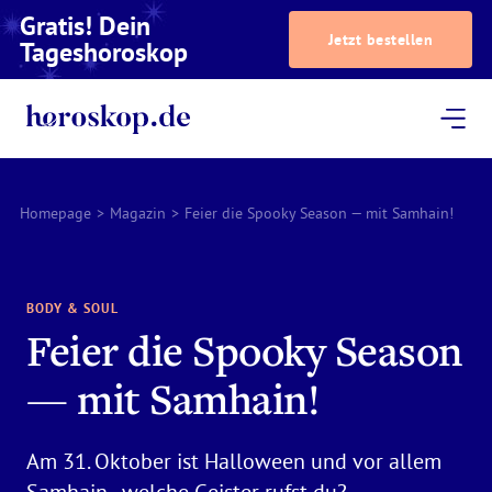
Gratis! Dein
Jetzt bestellen
Tageshoroskop
Dein Horoskop
Astrologie
Magazin
Podcast
AstroTV
Astrologen
Homepage
>
Magazin
>
Feier die Spooky Season — mit Samhain!
BODY & SOUL
Feier die Spooky Season
— mit Samhain!
Am 31. Oktober ist Halloween und vor allem
Samhain - welche Geister rufst du?