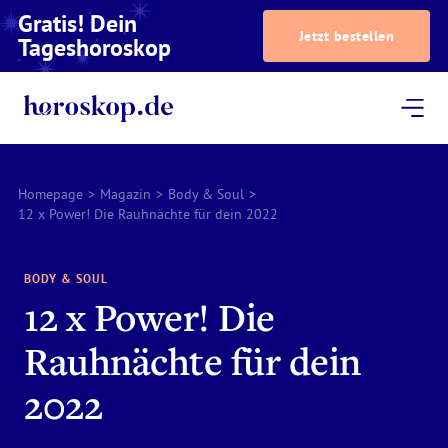
Gratis! Dein
Jetzt bestellen
Tageshoroskop
Dein Horoskop
Astrologie
Magazin
Podcast
AstroTV
Astrologen
Homepage
>
Magazin
>
Body & Soul
>
12 x Power! Die Rauhnächte für dein 2022
BODY & SOUL
12 x Power! Die
Rauhnächte für dein
2022