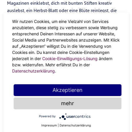
Magazinen einklebst, dich mit bunten Stiften kreativ
auslebst, ein Herbst-Blatt oder eine Blüte reinlegst, die
Seiten mit deinem Lieblingsparfum besprühst oder
Wir nutzen Cookies, um eine Vielzahl von Services
einfach all deine Gedanken wie in einem Tagebuch
anzubieten, diese stetig zu verbessern sowie Werbung
aufschreibst: du entscheidest. Übrigens kann das auch
entsprechend Deinen Interessen auf unserer Website,
lediglich ein Satz oder Paragraph pro Tag sein. Ein Satz,
Social Media und Partnerwebsites anzuzeigen. Mit Klick
auf „Akzeptieren“ willigst Du in die Verwendung von
ein Tag und schon weißt du, was du von dem jeweiligen
Cookies ein. Du kannst deine Cookie-Einstellungen
Monat in 2022 möchtest.
jederzeit in der
Cookie-Einwilligungs-Lösung
ändern
Eine Karte, ein Tag
bzw. widerrufen. Mehr erfährst Du in der
Datenschutzerklärung
.
Du hast Lust auf den neuen Trend
Kartenlegen
? Die 12
Rauhnächte sind perfekt dafür. Such dir ein Kartendeck,
Akzeptieren
dass dir richtig gut gefällt. Fernab von Hokuspokus findest
du unglaublich schön gestaltete Tageskarten mit einem
mehr
inspirierenden Spruch. Auch Orakel- oder Tarotkartensets
gibt es als moderne Ausgaben, die deinen Tag versüßen.
Powered by
Am besten ziehst du gleich morgens deine Tageskarte. Sie
Impressum
|
Datenschutzerklärung
gibt dir eine
Intention
für den jeweiligen Monat in 2022.