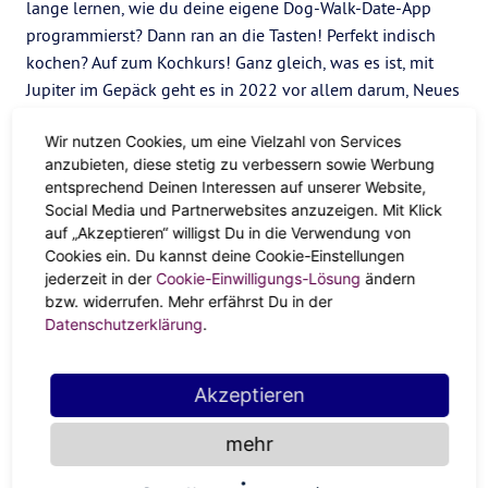
lange lernen, wie du deine eigene Dog-Walk-Date-App
programmierst? Dann ran an die Tasten! Perfekt indisch
kochen? Auf zum Kochkurs! Ganz gleich, was es ist, mit
Jupiter im Gepäck geht es in 2022 vor allem darum, Neues
zu lernen und über dich hinauszuwachsen.
Wir nutzen Cookies, um eine Vielzahl von Services
Entdecke die Welt
anzubieten, diese stetig zu verbessern sowie Werbung
entsprechend Deinen Interessen auf unserer Website,
Die Südamerika-Rundreise, Dschungel-Safari,
Social Media und Partnerwebsites anzuzeigen. Mit Klick
Weltumsegelung oder Städte erkunden, in denen du noch
auf „Akzeptieren“ willigst Du in die Verwendung von
Cookies ein. Du kannst deine Cookie-Einstellungen
nicht warst — Schau in 2022 öfter mal über deinen
jederzeit in der
Cookie-Einwilligungs-Lösung
ändern
Tellerrand. In der Weltgeschichte herum jetsetten ist nicht
bzw. widerrufen. Mehr erfährst Du in der
in deinem Budget? Macht nix! Horizont erweitern, geht
Datenschutzerklärung
.
nämlich auch anders. Ob dir durch transzendentale
Meditation ein Licht aufgeht, du in die Geheimnisse deines
Akzeptieren
Geburtshoroskops und der Tarotkarten eintauchst, das
Buch über Kriminalistik liest oder mit einem Fremden in
mehr
der U-Bahn über Schneckenzucht quatschst: Im Jupiter-
Jahr 2022 lautet das Motto: “Go beyond!”