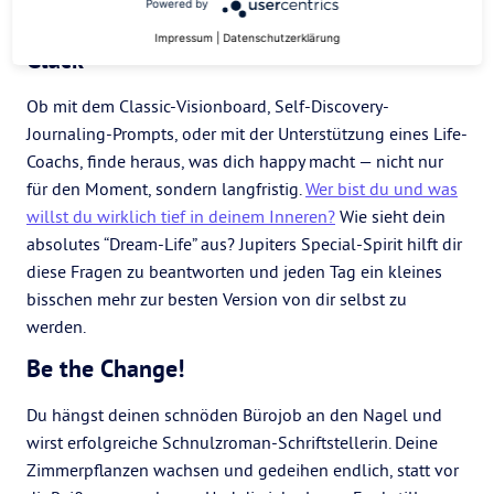
Powered by
Mach dich auf die Suche nach deinem
Impressum
|
Datenschutzerklärung
Glück
Ob mit dem Classic-Visionboard, Self-Discovery-
Journaling-Prompts, oder mit der Unterstützung eines Life-
Coachs, finde heraus, was dich happy macht — nicht nur
für den Moment, sondern langfristig.
Wer bist du und was
willst du wirklich tief in deinem Inneren?
Wie sieht dein
absolutes “Dream-Life” aus? Jupiters Special-Spirit hilft dir
diese Fragen zu beantworten und jeden Tag ein kleines
bisschen mehr zur besten Version von dir selbst zu
werden.
Be the Change!
Du hängst deinen schnöden Bürojob an den Nagel und
wirst erfolgreiche Schnulzroman-Schriftstellerin. Deine
Zimmerpflanzen wachsen und gedeihen endlich, statt vor