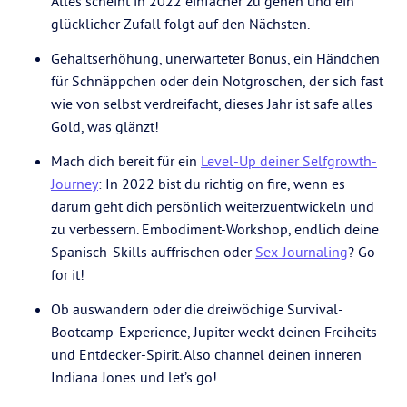
Alles scheint in 2022 einfacher zu gehen und ein
glücklicher Zufall folgt auf den Nächsten.
Gehaltserhöhung, unerwarteter Bonus, ein Händchen
für Schnäppchen oder dein Notgroschen, der sich fast
wie von selbst verdreifacht, dieses Jahr ist safe alles
Gold, was glänzt!
Mach dich bereit für ein
Level-Up deiner Selfgrowth-
Journey
: In 2022 bist du richtig on fire, wenn es
darum geht dich persönlich weiterzuentwickeln und
zu verbessern. Embodiment-Workshop, endlich deine
Spanisch-Skills auffrischen oder
Sex-Journaling
? Go
for it!
Ob auswandern oder die dreiwöchige Survival-
Bootcamp-Experience, Jupiter weckt deinen Freiheits-
und Entdecker-Spirit. Also channel deinen inneren
Indiana Jones und let’s go!