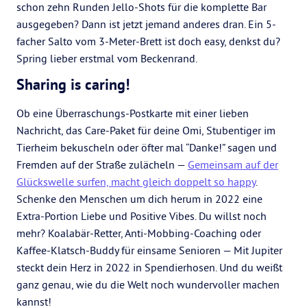
schon zehn Runden Jello-Shots für die komplette Bar
ausgegeben? Dann ist jetzt jemand anderes dran. Ein 5-
facher Salto vom 3-Meter-Brett ist doch easy, denkst du?
Spring lieber erstmal vom Beckenrand.
Sharing is caring!
Ob eine Überraschungs-Postkarte mit einer lieben
Nachricht, das Care-Paket für deine Omi, Stubentiger im
Tierheim bekuscheln oder öfter mal “Danke!” sagen und
Fremden auf der Straße zulächeln —
Gemeinsam auf der
Glückswelle surfen, macht gleich doppelt so happy
.
Schenke den Menschen um dich herum in 2022 eine
Extra-Portion Liebe und Positive Vibes. Du willst noch
mehr? Koalabär-Retter, Anti-Mobbing-Coaching oder
Kaffee-Klatsch-Buddy für einsame Senioren — Mit Jupiter
steckt dein Herz in 2022 in Spendierhosen. Und du weißt
ganz genau, wie du die Welt noch wundervoller machen
kannst!