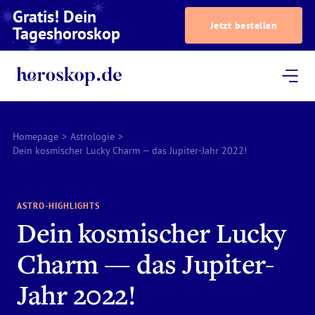
Gratis! Dein
Jetzt bestellen
Tageshoroskop
Dein Horoskop
Astrologie
Magazin
Podcast
AstroTV
Astrologen
Homepage
>
Astrologie
>
Dein kosmischer Lucky Charm — das Jupiter-Jahr 2022!
ASTRO-HIGHLIGHTS
Dein kosmischer Lucky
Charm — das Jupiter-
Jahr 2022!