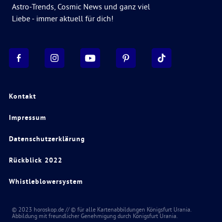
Astro-Trends, Cosmic News und ganz viel
Liebe - immer aktuell für dich!
Kontakt
Impressum
Datenschutzerklärung
Rückblick 2022
Whistleblowersystem
© 2023 horoskop.de // © für alle Kartenabbildungen Königsfurt Urania.
Abbildung mit freundlicher Genehmigung durch Königsfurt Urania.