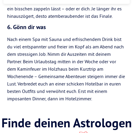
wird es, wenn du deinen Partner kurz vor dem Höhepunkt
ein bisschen zappeln lässt – oder er dich. Je länger ihr es
hinauszögert, desto atemberaubender ist das Finale.
6. Gönn dir was
Nach einem Spa mit Sauna und erfrischendem Drink bist
du viel entspannter und freier im Kopf als am Abend nach
dem stressigen Job. Nimm dir Auszeiten mit deinem
Partner. Beim Urlaubstag mitten in der Woche oder vor
dem Kaminfeuer im Holzhaus beim Kurztrip am
Wochenende – Gemeinsame Abenteuer steigern immer die
Lust. Verbredet euch an einer schicken Hotelbar in euren
besten Outfits und verwöhnt euch. Erst mit einem
imposanten Dinner, dann im Hotelzimmer.
Finde deinen Astrologen