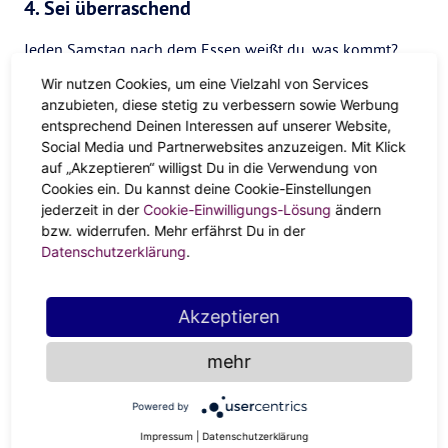
4. Sei überraschend
Jeden Samstag nach dem Essen weißt du, was kommt?
Vorhersehbarkeit kann ziemlich abtörnen. Das ist so, als
Wir nutzen Cookies, um eine Vielzahl von Services
würdest du immer an denselben Ort verreisen und immer
anzubieten, diese stetig zu verbessern sowie Werbung
das Gleiche essen. Routine ist ein totaler Lustkiller. Dem
entsprechend Deinen Interessen auf unserer Website,
Social Media und Partnerwebsites anzuzeigen. Mit Klick
Verlangen spontan nachzugeben oder den Partner damit
auf „Akzeptieren“ willigst Du in die Verwendung von
zu überraschen, dass man ihn will – und zwar sofort, kann
Cookies ein. Du kannst deine Cookie-Einstellungen
sehr aufregend sein und selbst eintönige Tage richtig
jederzeit in der
Cookie-Einwilligungs-Lösung
ändern
spannend machen. Denn, wann wird es das nächste Mal
bzw. widerrufen. Mehr erfährst Du in der
wieder so prickeln? Das ist ja das Besondere. Übrigens, Sex
Datenschutzerklärung
.
muss nicht nur im Schlafzimmer passieren!
5. Geh es langsam an
Akzeptieren
Gib dir Zeit, um in Stimmung zu kommen und sag ganz
mehr
klar, wenn du noch nicht so weit bist. Es muss nicht immer
ein ewig langes Vorspiel sein. Aber aufgewärmt bist du mit
Powered by
noch mehr Begeisterung bei der Sache. Richtig aufregend
Impressum
|
Datenschutzerklärung