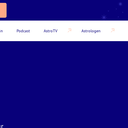
in
Podcast
AstroTV
Astrologen
ur