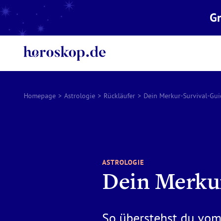
Gr
Homepage
>
Astrologie
>
Rückläufer
>
Dein Merkur-Survival-Gui
ASTROLOGIE
Dein Merku
So überstehst du vom 