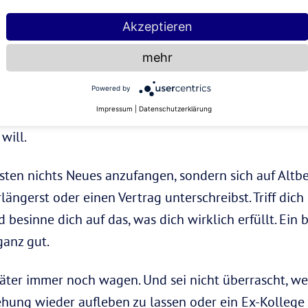
an
Akzeptieren
mehr
ase im Sommer: sie geschieht zur Zeit der Krebse! Fa
Powered by
le Effekte des rückläufigen Merkurs auf emotionaler
Impressum
|
Datenschutzerklärung
igt uns, auch komplizierte Situationen intuitiv zu b
will.
esten nichts Neues anzufangen, sondern sich auf Altb
längerst oder einen Vertrag unterschreibst. Triff dic
besinne dich auf das, was dich wirklich erfüllt. Ein b
ganz gut.
äter immer noch wagen. Und sei nicht überrascht, wen
hung wieder aufleben zu lassen oder ein Ex-Kollege 