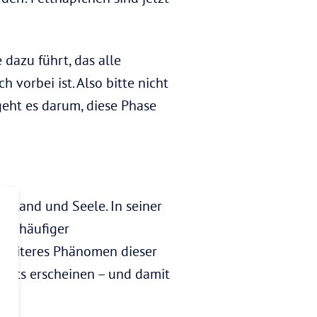
ie dazu führt, das alle
orbei ist. Also bitte nicht
geht es darum, diese Phase
rstand und Seele. In seiner
nen häufiger
 weiteres Phänomen dieser
ichts erscheinen – und damit