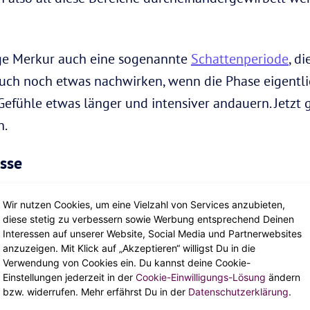
ige Merkur auch eine sogenannte
Schattenperiode
, d
noch etwas nachwirken, wenn die Phase eigentlich v
Gefühle etwas länger und intensiver andauern. Jetzt 
n.
üsse
r über Kommunikation, gleichzeitig aber auch über Ve
Wir nutzen Cookies, um eine Vielzahl von Services anzubieten,
diese stetig zu verbessern sowie Werbung entsprechend Deinen
t besonders introvertiert und unorganisiert. Es kön
Interessen auf unserer Website, Social Media und Partnerwebsites
n, Termine vergessen und Daten gelöscht werden. Ein
anzuzeigen. Mit Klick auf „Akzeptieren“ willigst Du in die
Verwendung von Cookies ein. Du kannst deine Cookie-
lte Freunde oder sogar Expartner plötzlich aus dem N
Einstellungen jederzeit in der
Cookie-Einwilligungs-Lösung
ändern
bzw. widerrufen. Mehr erfährst Du in der
Datenschutzerklärung
.