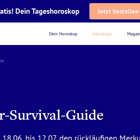
atis! Dein Tageshoroskop
Jetzt bestellen
Dein Horoskop
Astrologie
Magaz
de
r-Survival-Guide
18.06. bis 12.07. den rückläufigen Merk