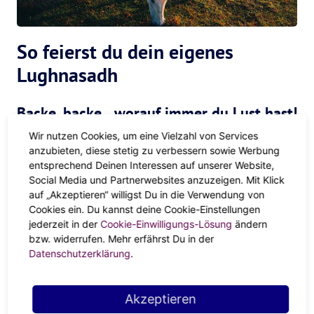
So feierst du dein eigenes
Lughnasadh
Backe, backe…worauf immer du Lust hast!
Wir nutzen Cookies, um eine Vielzahl von Services
Getreidefest ohne großes Backen? Kommt nicht in die
anzubieten, diese stetig zu verbessern sowie Werbung
Tüte! Spätestens seit dem zweiten Lockdown sind wir eh
entsprechend Deinen Interessen auf unserer Website,
alle Brotback-Profis. Ob Ciabatta mit Oliven und
Social Media und Partnerwebsites anzuzeigen. Mit Klick
getrockneten Kräutern, Walnuss-Brot oder Wasserwecken.
auf „Akzeptieren“ willigst Du in die Verwendung von
Cookies ein. Du kannst deine Cookie-Einstellungen
Auch für vegane Cheesecake-Brownies oder eins der
jederzeit in der
Cookie-Einwilligungs-Lösung
ändern
vielen Kuchen-Rezepte auf deinem Pinterest-Board ist
bzw. widerrufen. Mehr erfährst Du in der
jetzt Zeit. Hol ein paar Freunde dazu und macht einen
Datenschutzerklärung
.
Backwettbewerb daraus.
Alle auf einem Haufen
Akzeptieren