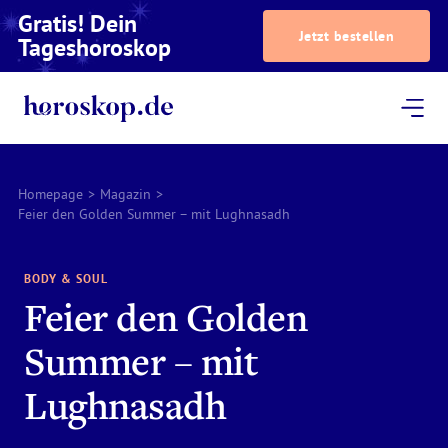
Gratis! Dein
Jetzt bestellen
Tageshoroskop
Dein Horoskop
Astrologie
Magazin
Podcast
AstroTV
Astrologen
Homepage
>
Magazin
>
Feier den Golden Summer – mit Lughnasadh
BODY & SOUL
Feier den Golden
Summer – mit
Lughnasadh