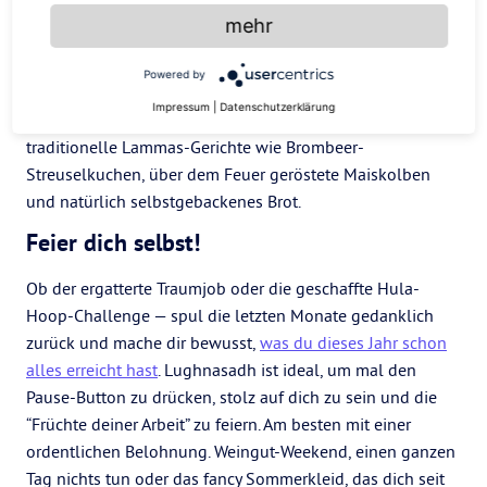
Wie bei jedem anderen Jahreskreisfest auch: Zusammen
mehr
mit der Family und
Freunden
ist es noch schöner. Ob BBQ,
Picknick, Brunch oder Running-Dinner — Stoßt zur Feier
Powered by
des Tages mit einem Bier, Wein oder Lillet-Berry an!
Impressum
|
Datenschutzerklärung
Aufgetischt wird alles, was schmeckt. Oder ihr probiert
traditionelle Lammas-Gerichte wie Brombeer-
Streuselkuchen, über dem Feuer geröstete Maiskolben
und natürlich selbstgebackenes Brot.
Feier dich selbst!
Ob der ergatterte Traumjob oder die geschaffte Hula-
Hoop-Challenge — spul die letzten Monate gedanklich
zurück und mache dir bewusst,
was du dieses Jahr schon
alles erreicht hast
. Lughnasadh ist ideal, um mal den
Pause-Button zu drücken, stolz auf dich zu sein und die
“Früchte deiner Arbeit” zu feiern. Am besten mit einer
ordentlichen Belohnung. Weingut-Weekend, einen ganzen
Tag nichts tun oder das fancy Sommerkleid, das dich seit