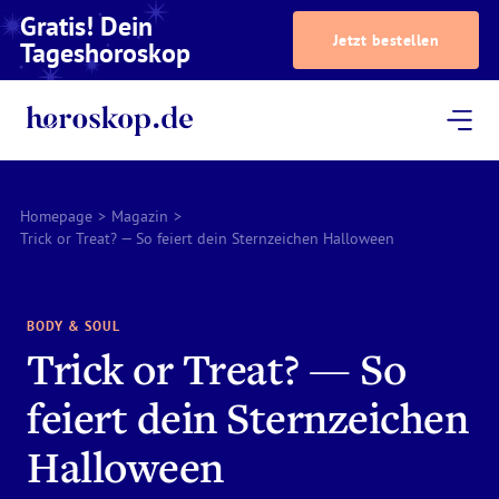
Gratis! Dein
Jetzt bestellen
Tageshoroskop
Dein Horoskop
Astrologie
Magazin
Podcast
AstroTV
Astrologen
Homepage
>
Magazin
>
Trick or Treat? — So feiert dein Sternzeichen Halloween
BODY & SOUL
Trick or Treat? — So
feiert dein Sternzeichen
Halloween