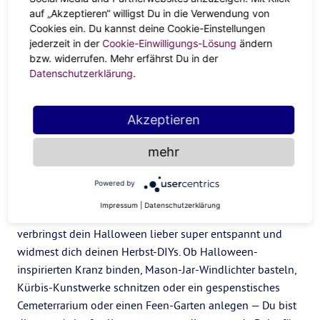
auf „Akzeptieren“ willigst Du in die Verwendung von
Cookies ein. Du kannst deine Cookie-Einstellungen
jederzeit in der
Cookie-Einwilligungs-Lösung
ändern
bzw. widerrufen. Mehr erfährst Du in der
Datenschutzerklärung
.
Akzeptieren
mehr
Waage
Powered by
Als harmoniebedürftige und Zen-süchtige
Waage
tut dir
Impressum
|
Datenschutzerklärung
Anspannung, Schreck und Grusel gar nicht gut. Du
verbringst dein Halloween lieber super entspannt und
widmest dich deinen Herbst-DIYs. Ob Halloween-
inspirierten Kranz binden, Mason-Jar-Windlichter basteln,
Kürbis-Kunstwerke schnitzen oder ein gespenstisches
Cemeterrarium oder einen Feen-Garten anlegen — Du bist