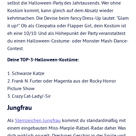
selbst die Halloween-Party des Jahrtausends. Wer ohne
Kostüm kommt, kann gleich auf dem Absatz wieder
kehrtmachen. Die Devise beim fancy Dress-Up lautet: “Glam
it up!”. Ob als Cleopatra oder Flapper Girl, dein Kostüm ist
eh eine 10/10. Und als Höhepunkt der Party veranstaltest
du einen Halloween-Costume- oder Monster Mash-Dance-
Contest.
Deine TOP-3-Halloween-Kostüme:
1. Schwarze Katze
2. Frank N. Furter oder Magenta aus der Rocky Horror
Picture Show
3. Crazy Cat-Lady/-Sir
Jungfrau
Als
Sternzeichen Jungfrau
kommst du standardmäßig mit
einem eingebauten Miss-Marple-Rätsel-Radar daher. Was
dich wirklich gruselt: Dreckiges Geschirr in der Spüle und