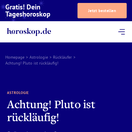
Gratis! Dein
Jetzt bestellen
Tageshoroskop
Dein Horoskop
Astrologie
Magazin
Podcast
AstroTV
Astrologen
Homepage
>
Astrologie
>
Rückläufer
>
Achtung! Pluto ist rückläufig!
ASTROLOGIE
Achtung! Pluto ist
rückläufig!