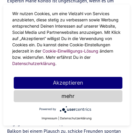
Expertin Marie Kondo ist ungeschlagen, wenn es um
Geradlinigkeit geht. Wie passen die Dinge zusammen? Für
Wir nutzen Cookies, um eine Vielzahl von Services
wie lange? Und brauche ich das wirklich? Aufgeräumtheit
anzubieten, diese stetig zu verbessern sowie Werbung
gibt dir Energie und lässt Platz für das Wesentliche und
entsprechend Deinen Interessen auf unserer Website,
letztlich Glück.
Social Media und Partnerwebsites anzuzeigen. Mit Klick
auf „Akzeptieren“ willigst Du in die Verwendung von
Der rückläufige Pluto ist die beste Gelegenheit, nur
Cookies ein. Du kannst deine Cookie-Einstellungen
wirklich gute Dinge zuzulassen. Sei ehrlich mit dir selbst,
jederzeit in der
Cookie-Einwilligungs-Lösung
ändern
deinen Freunden und deinem Liebesleben. Fühl in dich
bzw. widerrufen. Mehr erfährst Du in der
hinein. Was hat dir in der Selbst-Isolation bisher gutgetan?
Datenschutzerklärung
.
Und wer war auch während des Social Distancings für dich
da, selbst wenn nur virtuell oder am Telefon? Nimm also
Akzeptieren
dein Umfeld mal unter die Lupe!
Dinge, auf die du dich freuen
mehr
kannst
Powered by
Impressum
|
Datenschutzerklärung
Engagiere dich für andere, proste dem Nachbarn auf dem
Balkon bei einem Plausch zu, schicke Freunden spontan