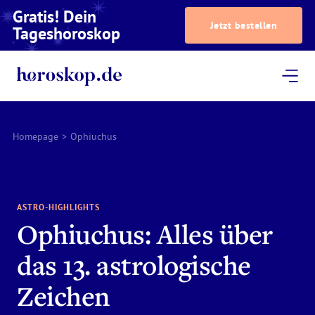
Gratis! Dein
Jetzt bestellen
Tageshoroskop
Dein Horoskop
Astrologie
Magazin
Podcast
AstroTV
Astrologen
Homepage
>
Ophiuchus
ASTRO-HIGHLIGHTS
Ophiuchus: Alles über
das 13. astrologische
Zeichen