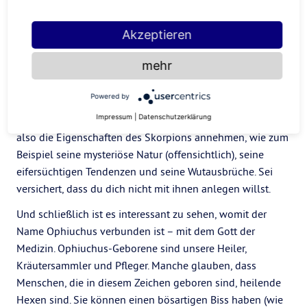
der leidenschaftlich, extravagant und wahrheitssuchend
ist wie der Schütze. Aber es wäre auch jemand, der wie der
Akzeptieren
Steinbock ehrgeizig ist und als echte Autoritätsperson
agiert.
mehr
Allerdings können wir den Skorpion nicht ausklammern,
Powered by
denn das Sternbild Ophiuchus befindet sich zwischen
Impressum
|
Datenschutzerklärung
Skorpion und Schütze. Dieser Schlangenbeschwörer kann
also die Eigenschaften des Skorpions annehmen, wie zum
Beispiel seine mysteriöse Natur (offensichtlich), seine
eifersüchtigen Tendenzen und seine Wutausbrüche. Sei
versichert, dass du dich nicht mit ihnen anlegen willst.
Und schließlich ist es interessant zu sehen, womit der
Name Ophiuchus verbunden ist – mit dem Gott der
Medizin. Ophiuchus-Geborene sind unsere Heiler,
Kräutersammler und Pfleger. Manche glauben, dass
Menschen, die in diesem Zeichen geboren sind, heilende
Hexen sind. Sie können einen bösartigen Biss haben (wie