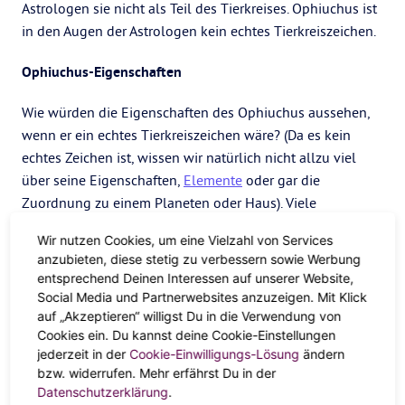
Astrologen sie nicht als Teil des Tierkreises. Ophiuchus ist
in den Augen der Astrologen kein echtes Tierkreiszeichen.
Ophiuchus-Eigenschaften
Wie würden die Eigenschaften des Ophiuchus aussehen,
wenn er ein echtes Tierkreiszeichen wäre? (Da es kein
echtes Zeichen ist, wissen wir natürlich nicht allzu viel
über seine Eigenschaften,
Elemente
oder gar die
Zuordnung zu einem Planeten oder Haus). Viele
Astrologen haben jedoch versucht, herauszufinden,
Wir nutzen Cookies, um eine Vielzahl von Services
welche Eigenschaften und Merkmale Ophiuchus haben
anzubieten, diese stetig zu verbessern sowie Werbung
könnte.
entsprechend Deinen Interessen auf unserer Website,
Social Media und Partnerwebsites anzuzeigen. Mit Klick
In Anbetracht der Tatsache, dass Ophiuchus auf dem
auf „Akzeptieren“ willigst Du in die Verwendung von
ursprünglichen Tierkreisrad auf dem Scheitelpunkt von
Cookies ein. Du kannst deine Cookie-Einstellungen
Schütze und Steinbock steht, glauben viele Astrologen,
jederzeit in der
Cookie-Einwilligungs-Lösung
ändern
dass Ophiuchus eine Kombination dieser beiden
bzw. widerrufen. Mehr erfährst Du in der
Datenschutzerklärung
.
Persönlichkeiten ist. Dies würde jemanden beschreiben,