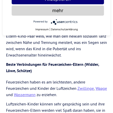
bestätigt und gehört fühlen und die ruhige „Gelassenheit“
mehr
von Erdzeichen-Kindern passt gut zum Bedürfnis der
Wasserzeichen nach Ruhephasen. Wasser-Eltern können
Powered by
zwar unterstützend sein, aber ihre Führung wird selten in
den Bereich der Aufdringlichkeit überschwappen. Dieses
Impressum
|
Datenschutzerklärung
Eltern-Kind-Paar weiß, wie man den heiklen sozialen Tanz
zwischen Nähe und Trennung meistert, was ein Segen sein
wird, wenn das Kind in die Pubertät und ins
Erwachsenenalter hineinwächst.
Beste Verbindungen für Feuerzeichen-Eltern (Widder,
Löwe, Schütze)
Feuerzeichen haben es am leichtesten, andere
Feuerzeichen und Kinder der Luftzeichen
Zwillinge
,
Waage
und
Wassermann
zu erziehen.
Luftzeichen-Kinder können sehr gesprächig sein und ihre
Feuerzeichen-Eltern werden viel Spaß daran haben, sie in