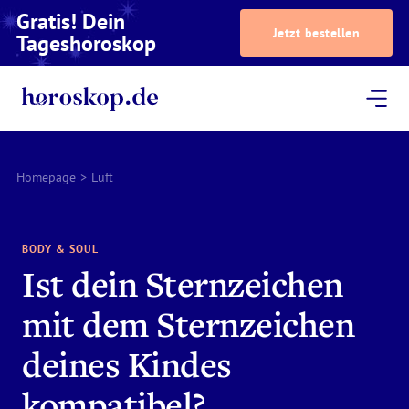
Gratis! Dein
Jetzt bestellen
Tageshoroskop
Dein Horoskop
Astrologie
Magazin
Podcast
AstroTV
Astrologen
Homepage
>
Luft
BODY & SOUL
Ist dein Sternzeichen
mit dem Sternzeichen
deines Kindes
kompatibel?