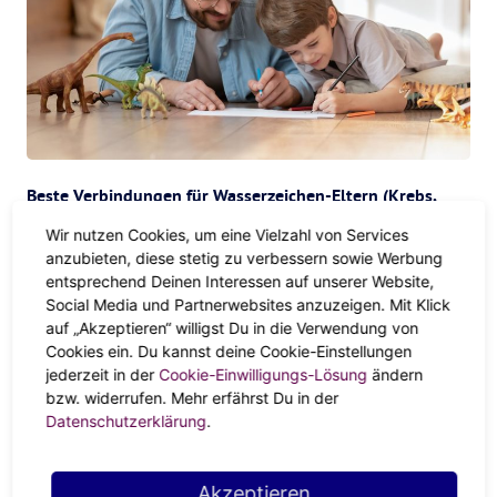
Beste Verbindungen für Wasserzeichen-Eltern (Krebs,
Skorpion, Fische)
Wir nutzen Cookies, um eine Vielzahl von Services
anzubieten, diese stetig zu verbessern sowie Werbung
entsprechend Deinen Interessen auf unserer Website,
Social Media und Partnerwebsites anzuzeigen. Mit Klick
Wasserzeichen haben die einfachste Aufgabe, andere
auf „Akzeptieren“ willigst Du in die Verwendung von
Wasserzeichen sowie die Erdzeichen
Stier
,
Jungfrau
und
Cookies ein. Du kannst deine Cookie-Einstellungen
Steinbock
zu erziehen.
jederzeit in der
Cookie-Einwilligungs-Lösung
ändern
bzw. widerrufen. Mehr erfährst Du in der
Ob das Kind nun ein sensibler Fisch, ein intuitiver
Datenschutzerklärung
.
Skorpion oder ein ruhiger Krebs ist, Wasserzeichen sind
natürliche Ernährer. Aus diesem Grund werden sich
Erdzeichen-Kinder bei Wasserzeichen-Eltern emotional
Akzeptieren