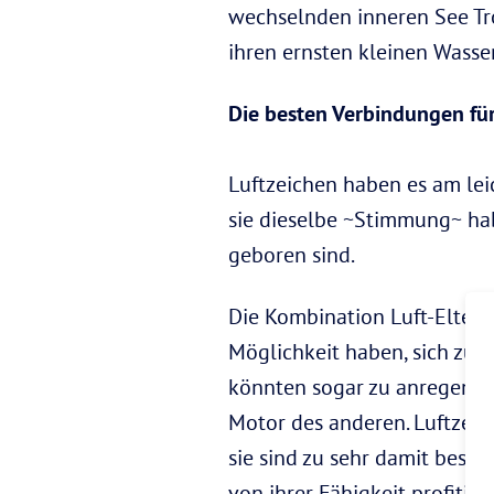
wechselnden inneren See Tros
ihren ernsten kleinen Wasse
Die besten Verbindungen für
Luftzeichen haben es am leic
sie dieselbe ~Stimmung~ hab
geboren sind.
Die Kombination Luft-Eltern
Möglichkeit haben, sich zu 
könnten sogar zu anregend 
Motor des anderen. Luftzeic
sie sind zu sehr damit besch
von ihrer Fähigkeit profitie