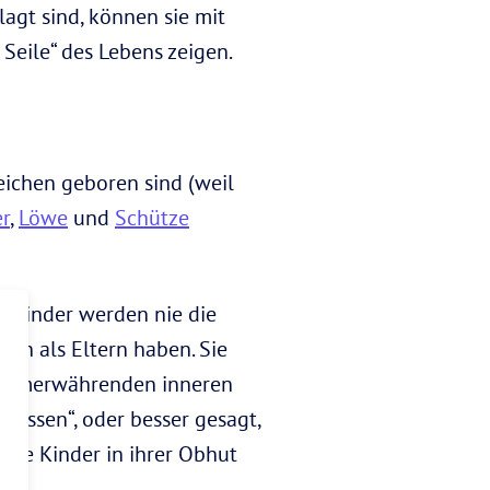
agt sind, können sie mit
Seile“ des Lebens zeigen.
eichen geboren sind (weil
r
,
Löwe
und
Schütze
n-Kinder werden nie die
hen als Eltern haben. Sie
n immerwährenden inneren
essen“, oder besser gesagt,
s die Kinder in ihrer Obhut