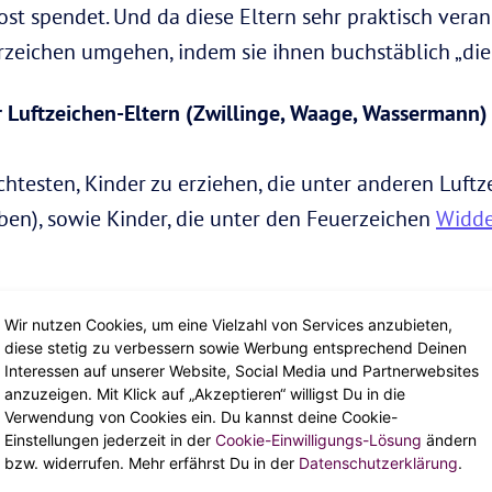
t spendet. Und da diese Eltern sehr praktisch veranl
rzeichen umgehen, indem sie ihnen buchstäblich „die 
 Luftzeichen-Eltern (Zwillinge, Waage, Wassermann)
htesten, Kinder zu erziehen, die unter anderen Luftz
en), sowie Kinder, die unter den Feuerzeichen
Widde
/Feuer-Kind ist immer voller Aufregung. Feuerzeiche
Wir nutzen Cookies, um eine Vielzahl von Services anzubieten,
langweilen oder unruhig zu werden, wenn sie Luftzeic
diese stetig zu verbessern sowie Werbung entsprechend Deinen
Interessen auf unserer Website, Social Media und Partnerwebsites
sein. Aber so oder so, beide Elemente verstehen de
anzuzeigen. Mit Klick auf „Akzeptieren“ willigst Du in die
hen haben einen starken Hang zum „Vergeben und Verg
Verwendung von Cookies ein. Du kannst deine Cookie-
Einstellungen jederzeit in der
Cookie-Einwilligungs-Lösung
ändern
äftigt, sich in der Vergangenheit zu verfangen, so das
bzw. widerrufen. Mehr erfährst Du in der
Datenschutzerklärung
.
ren werden, jeden Tag neu beginnen zu lassen.