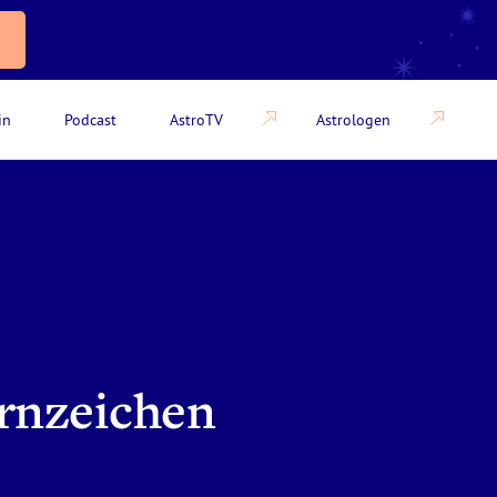
in
Podcast
AstroTV
Astrologen
ernzeichen