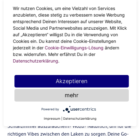
erschaffen.
Wir nutzen Cookies, um eine Vielzahl von Services
anzubieten, diese stetig zu verbessern sowie Werbung
Magischer Travel-Guide
entsprechend Deinen Interessen auf unserer Website,
Social Media und Partnerwebsites anzuzeigen. Mit Klick
Spring-Break verpasst? No Problemo! Schnapp dir deine
auf „Akzeptieren“ willigst Du in die Verwendung von
BFF
oder ein paar andere Lieblingsmenschen und ab
Cookies ein. Du kannst deine Cookie-Einstellungen
geht’s auf ein Walpurgis-Getaway. Nach New Orleans, um
jederzeit in der
Cookie-Einwilligungs-Lösung
ändern
im French Quarter und Bayou auf den Spuren des Voodoo
bzw. widerrufen. Mehr erfährst Du in der
Datenschutzerklärung
.
zu wandeln, auf dem Brocken im Hartz mit echten Hexen
ums Feuer tanzen, nach Salem ins Hexenmuseum oder auf
dem Mercado de las Brujas abgefahrene Zutaten für dein
Akzeptieren
Spezial-Anti-Heartbreak-Elixir shoppen – Hauptsache
witchy, magic und geheimnisvoll!
mehr
I put a Spell on You
Powered by
Schon mal überlegt vor der nächsten Sexy-Time dein
Impressum
|
Datenschutzerklärung
Schlafzimmer auszuräuchern? Wozu? Natürlich, um für die
richtigen Vibes zwischen den Laken zu sorgen. Deine Go-