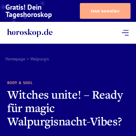
Gratis! Dein
Jetzt bestellen
Tageshoroskop
Dein Horoskop
Astrologie
Magazin
Podcast
AstroTV
Astrologen
Homepage
>
Walpurgis
BODY & SOUL
Witches unite! – Ready
für magic
Walpurgisnacht-Vibes?