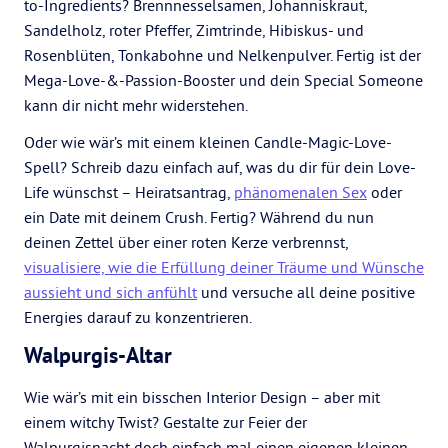
to-Ingredients? Brennnesselsamen, Johanniskraut,
Sandelholz, roter Pfeffer, Zimtrinde, Hibiskus- und
Rosenblüten, Tonkabohne und Nelkenpulver. Fertig ist der
Mega-Love-&-Passion-Booster und dein Special Someone
kann dir nicht mehr widerstehen.
Oder wie wär’s mit einem kleinen Candle-Magic-Love-
Spell? Schreib dazu einfach auf, was du dir für dein Love-
Life wünschst – Heiratsantrag,
phänomenalen Sex
oder
ein Date mit deinem Crush. Fertig? Während du nun
deinen Zettel über einer roten Kerze verbrennst,
visualisiere, wie die Erfüllung deiner Träume und Wünsche
aussieht und sich anfühlt
und versuche all deine positive
Energies darauf zu konzentrieren.
Walpurgis-Altar
Wie wär’s mit ein bisschen Interior Design – aber mit
einem witchy Twist? Gestalte zur Feier der
Walpurgisnacht doch einfach mal einen eigenen kleinen