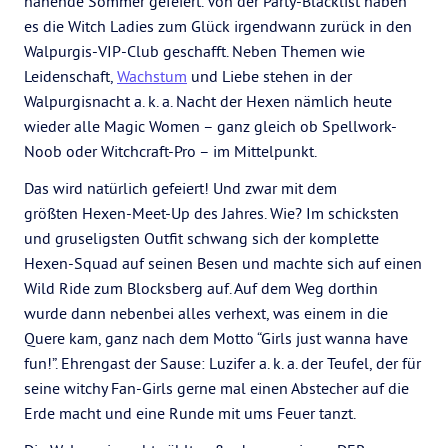
nahende Sommer gefeiert. Von der Party-Blacklist haben
es die Witch Ladies zum Glück irgendwann zurück in den
Walpurgis-VIP-Club geschafft. Neben Themen wie
Leidenschaft,
Wachstum
und Liebe stehen in der
Walpurgisnacht a. k. a. Nacht der Hexen nämlich heute
wieder alle Magic Women – ganz gleich ob Spellwork-
Noob oder Witchcraft-Pro – im Mittelpunkt.
Das wird natürlich gefeiert! Und zwar mit dem
größten Hexen-Meet-Up des Jahres. Wie? Im schicksten
und gruseligsten Outfit schwang sich der komplette
Hexen-Squad auf seinen Besen und machte sich auf einen
Wild Ride zum Blocksberg auf. Auf dem Weg dorthin
wurde dann nebenbei alles verhext, was einem in die
Quere kam, ganz nach dem Motto “Girls just wanna have
fun!”. Ehrengast der Sause: Luzifer a. k. a. der Teufel, der für
seine witchy Fan-Girls gerne mal einen Abstecher auf die
Erde macht und eine Runde mit ums Feuer tanzt.