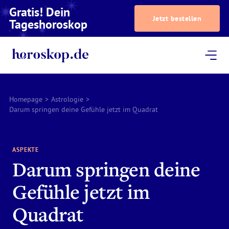
Gratis! Dein
Jetzt bestellen
Tageshoroskop
Dein Horoskop
Astrologie
Magazin
Podcast
AstroTV
Astrologen
Homepage
>
Astrologie
>
Darum springen deine Gefühle jetzt im Quadrat
ASPEKTE
Darum springen deine
Gefühle jetzt im
Quadrat