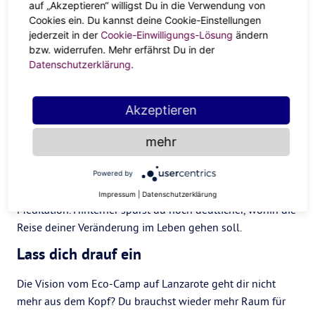
auf „Akzeptieren“ willigst Du in die Verwendung von
Was hält mich davon ab, an mich und meine Ziele zu
Cookies ein. Du kannst deine Cookie-Einstellungen
glauben?
jederzeit in der
Cookie-Einwilligungs-Lösung
ändern
bzw. widerrufen. Mehr erfährst Du in der
Was hat keinen Bestand mehr und darf gehen?
Datenschutzerklärung
.
Fahr runter
Akzeptieren
Beim Jupiter-Uranus-Quadrat ist die Tendenz stark, schnell
Feuer zu fangen, dann aber alles wieder im Sand
mehr
verlaufen zu lassen und lieber zum nächsten Geistesblitz
zu springen. Nimm dir jetzt bewusst eine Pause. Höre
Powered by
einen Podcast, atme tief durch oder probiere mal eine
Impressum
|
Datenschutzerklärung
Meditation. Hinterher spürst du noch deutlicher, wohin die
Reise deiner Veränderung im Leben gehen soll.
Lass dich drauf ein
Die Vision vom Eco-Camp auf Lanzarote geht dir nicht
mehr aus dem Kopf? Du brauchst wieder mehr Raum für