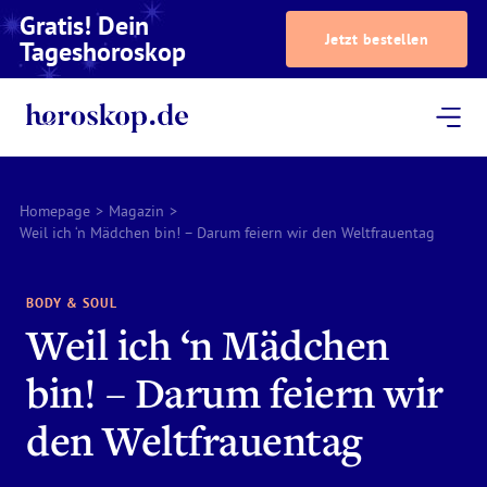
Gratis! Dein
Jetzt bestellen
Tageshoroskop
Dein Horoskop
Astrologie
Magazin
Podcast
AstroTV
Astrologen
Homepage
>
Magazin
>
Weil ich ‘n Mädchen bin! – Darum feiern wir den Weltfrauentag
BODY & SOUL
Weil ich ‘n Mädchen
bin! – Darum feiern wir
den Weltfrauentag