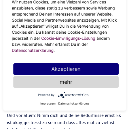
Entscheidungen.
Wir nutzen Cookies, um eine Vielzahl von Services
Wenn du merkst, dass dir dein Beruf nicht
anzubieten, diese stetig zu verbessern sowie Werbung
mehr genügt
oder es Zeit für einen Positions- oder
entsprechend Deinen Interessen auf unserer Website,
Gehaltswechsel ist, dann sprich darüber und fordere ein,
Social Media und Partnerwebsites anzuzeigen. Mit Klick
was dir zusteht.
auf „Akzeptieren“ willigst Du in die Verwendung von
Cookies ein. Du kannst deine Cookie-Einstellungen
#working mom
jederzeit in der
Cookie-Einwilligungs-Lösung
ändern
bzw. widerrufen. Mehr erfährst Du in der
Mama kann alles? Klar. Aber muss sie das? Wir leben
Datenschutzerklärung
.
immer noch das klassische Rollenmodell, in dem das
Kindergroßziehen eher von Frauen gestemmt wird. Nur,
dass die Moms von heute neben Kids und dem Haushalt
Akzeptieren
auch arbeiten gehen, MILF, beste Freundin, top gestylt
mehr
und fit und bei all dem immer entspannt sein sollen.
Hallo?! Das ist einfach too much pressure.
Powered by
Du bist eine Mama – du hast Leben hervorgebracht! Allein
Impressum
|
Datenschutzerklärung
das ist schon krass. Sie stolz auf dich und deinen Körper.
Und vor allem: Nimm dich und deine Bedürfnisse ernst. Es
ist okay, gestresst zu sein und dass alles mal zu viel ist –