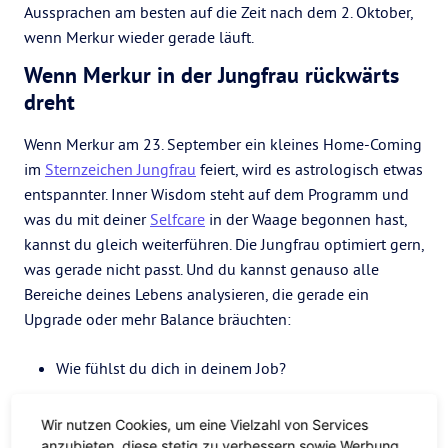
Aussprachen am besten auf die Zeit nach dem 2. Oktober,
wenn Merkur wieder gerade läuft.
Wenn Merkur in der Jungfrau rückwärts
dreht
Wenn Merkur am 23. September ein kleines Home-Coming
im
Sternzeichen Jungfrau
feiert, wird es astrologisch etwas
entspannter. Inner Wisdom steht auf dem Programm und
was du mit deiner
Selfcare
in der Waage begonnen hast,
kannst du gleich weiterführen. Die Jungfrau optimiert gern,
was gerade nicht passt. Und du kannst genauso alle
Bereiche deines Lebens analysieren, die gerade ein
Upgrade oder mehr Balance bräuchten:
Wie fühlst du dich in deinem Job?
Wie oft nimmst du dir Zeit einfach nur für dich?
Wir nutzen Cookies, um eine Vielzahl von Services
Was macht dich wirlich glücklich?
anzubieten, diese stetig zu verbessern sowie Werbung