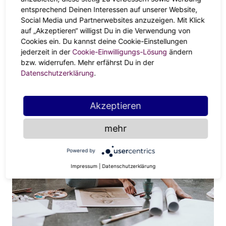
entsprechend Deinen Interessen auf unserer Website,
Was ist dein Purpose in diesem Jahr und wie erreichst
Social Media und Partnerwebsites anzuzeigen. Mit Klick
du ihn?
auf „Akzeptieren“ willigst Du in die Verwendung von
Cookies ein. Du kannst deine Cookie-Einstellungen
jederzeit in der
Cookie-Einwilligungs-Lösung
ändern
Kniffelige Fragen, aber wenn du dich ihnen einmal mit
bzw. widerrufen. Mehr erfährst Du in der
ganzer Aufmerksamkeit widmest, wirst du erstaunt sein,
Datenschutzerklärung
.
wie gut sich neu gewonnene oder vertiefte Erkenntnisse
anfühlen können.
Akzeptieren
mehr
Powered by
Impressum
|
Datenschutzerklärung