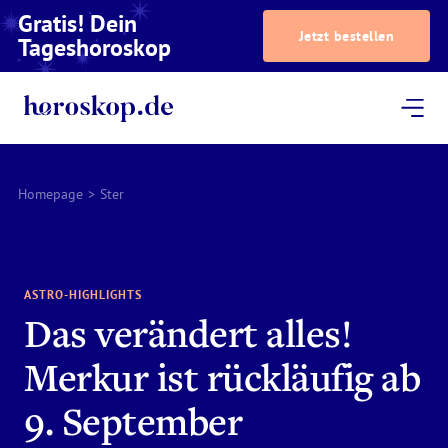
Gratis! Dein
Jetzt bestellen
Tageshoroskop
Dein Horoskop
Astrologie
Magazin
Podcast
AstroTV
Astrologen
Homepage
>
Ster
ASTRO-HIGHLIGHTS
Das verändert alles!
Merkur ist rückläufig ab
9. September