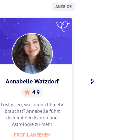
ANZEIGE
Annabelle Watzdorf
Gracia Sch
4.9
5.
Loslassen, was du nicht mehr
Gracia hilft dir, w
brauchst? Annabelle führt
Mitte zu finden u
dich mit den Karten und
zu feiern. Lass
Astrologie zu mehr
Astrologie und 
Leichtigkeit.
unterstüt
PROFIL ANSEHEN
PROFIL AN