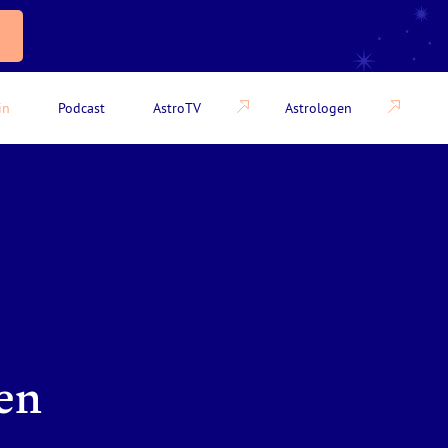
in
Podcast
AstroTV
Astrologen
en