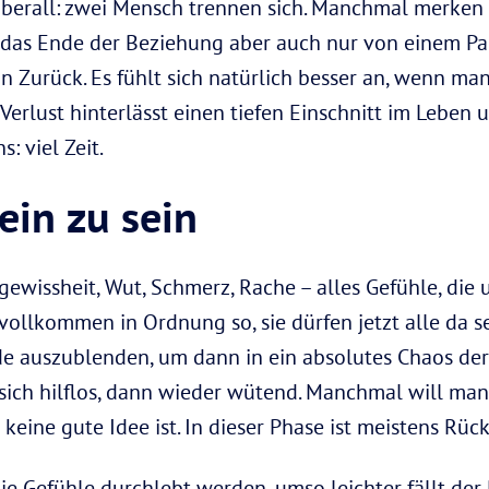
berall: zwei Mensch trennen sich. Manchmal merken b
 das Ende der Beziehung aber auch nur von einem Pa
ein Zurück. Es fühlt sich natürlich besser an, wenn man
e Verlust hinterlässt einen tiefen Einschnitt im Leben
: viel Zeit.
ein zu sein
gewissheit, Wut, Schmerz, Rache – alles Gefühle, die
 vollkommen in Ordnung so, sie dürfen jetzt alle da s
e auszublenden, um dann in ein absolutes Chaos der
sich hilflos, dann wieder wütend. Manchmal will ma
s keine gute Idee ist. In dieser Phase ist meistens Rü
die Gefühle durchlebt werden, umso leichter fällt der 