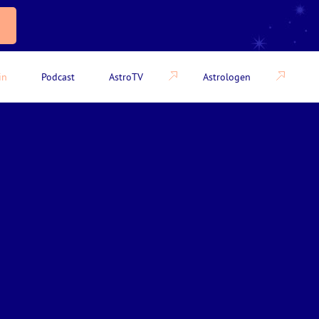
in
Podcast
AstroTV
Astrologen