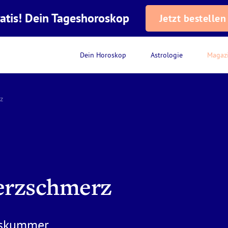
atis! Dein Tageshoroskop
Jetzt bestellen
Dein Horoskop
Astrologie
Magaz
z
erzschmerz
eskummer