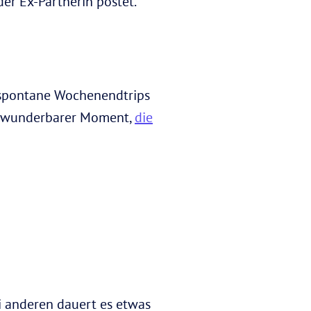
er Ex-Partnerin postet.
 spontane Wochenendtrips
in wunderbarer Moment,
die
ei anderen dauert es etwas