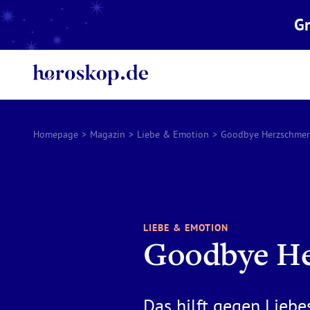
Gr
Homepage
>
Magazin
>
Liebe & Emotion
>
Goodbye Herzschmer
LIEBE & EMOTION
Goodbye H
Das hilft gegen Lieb