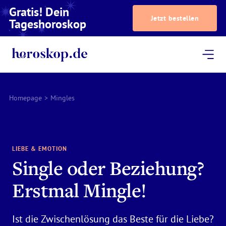
Gratis! Dein
Jetzt bestellen
Tageshoroskop
Dein Horoskop
Astrologie
Magazin
Podcast
AstroTV
Astrologen
Homepage
>
Mingles
LIEBE & EMOTION
Single oder Beziehung?
Erstmal Mingle!
Ist die Zwischenlösung das Beste für die Liebe?