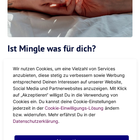
Ist Mingle was für dich?
Das spricht für das Mingle-Sein
Wir nutzen Cookies, um eine Vielzahl von Services
anzubieten, diese stetig zu verbessern sowie Werbung
1. Frei und doch geborgen
entsprechend Deinen Interessen auf unserer Website,
Social Media und Partnerwebsites anzuzeigen. Mit Klick
Kommst du gerade aus einer Beziehung, oder willst dich
auf „Akzeptieren“ willigst Du in die Verwendung von
erstmal orientieren, was du in der
Liebe
brauchst, ist
Cookies ein. Du kannst deine Cookie-Einstellungen
Mingle eine gute Zwischenlösung. Solange beide auf
jederzeit in der
Cookie-Einwilligungs-Lösung
ändern
demselben Nenner sind. Ihr seid in einer aufregenden
bzw. widerrufen. Mehr erfährst Du in der
Datenschutzerklärung
.
Lebensphase füreinander da, könnt gemeinsam
neue
Spielarten beim Sex
entdecken und bewahrt das Kribbeln
vom Anfang.