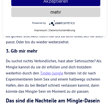
Akzeptieren
2. Immer flexibel
mehr
Heute Berlin, morgen Bali? Wenn dein Lebensentwurf vor
allem Unabhängigkeit und
Selbstverwirklichung
vorsieht,
Powered by
fährst du als Mingle gut. Du lebst Liebe an den Orten, wo
Impressum
|
Datenschutzerklärung
du gerade bist. Aber eben nur bis zu dem Grad, der für dich
passt. Oder bis du wieder weiterziehst.
3. Gib mir mehr
Du suchst nichts Verbindliches, hast aber Sehnsüchte? Als
Mingle kannst du sie dir erfüllen und dich trotzdem
weiterhin durch den
Tinder-Jungle
forsten. Ist dir nach
Experimentieren beim Sex und einem halbwegs sicheren
Hafen, den du bei Bedarf schnell verlassen kannst, dann
könnte das Mingle-Sein im Moment zu dir passen.
Das sind die Nachteile am Mingle-Dasein