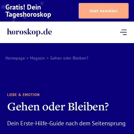
Gratis! Dein
Jetzt bestellen
Tageshoroskop
Dein Horoskop
Astrologie
Magazin
Podcast
AstroTV
Astrologen
Homepage
>
Magazin
>
Gehen oder Bleiben?
LIEBE & EMOTION
Gehen oder Bleiben?
Dein Erste-Hilfe-Guide nach dem Seitensprung