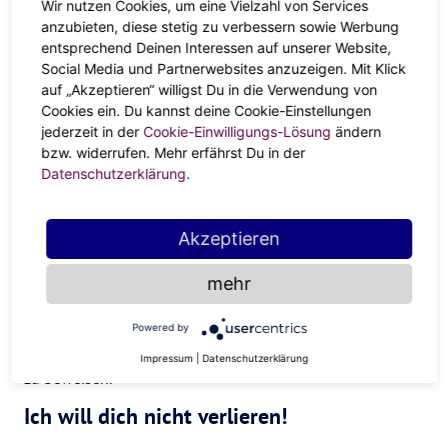
Wir nutzen Cookies, um eine Vielzahl von Services
anzubieten, diese stetig zu verbessern sowie Werbung
Daran merkst du, dass eure Liebe
entsprechend Deinen Interessen auf unserer Website,
Social Media und Partnerwebsites anzuzeigen. Mit Klick
noch eine Chance verdient
auf „Akzeptieren“ willigst Du in die Verwendung von
Cookies ein. Du kannst deine Cookie-Einstellungen
Einmalige Sache
jederzeit in der
Cookie-Einwilligungs-Lösung
ändern
bzw. widerrufen. Mehr erfährst Du in der
Datenschutzerklärung
.
Ein einmaliger Ausrutscher, bei dem keine Gefühle im
Spiel sind, ist nicht weniger schlimm. Aber deswegen all
die gemeinsamen Erinnerungen wegwerfen? Ein
Akzeptieren
derartiger Fehltritt tut ungemein weh, aber er kann auch
die Chance bieten, miteinander zu wachsen. Warum ist es
mehr
passiert? Was könnt ihr daraus lernen? Tut es dem Partner
oder der Partnerin wirklich aufrichtig leid, so hat der- oder
Powered by
diejenige eventuell noch eine Chance verdient, das auch
Impressum
|
Datenschutzerklärung
zu beweisen.
Ich will dich nicht verlieren!