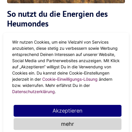
So nutzt du die Energien des
Heumondes
Keine faulen Kompromisse
Wir nutzen Cookies, um eine Vielzahl von Services
anzubieten, diese stetig zu verbessern sowie Werbung
Ganz gleich, ob lahmer Langzeit-Lover,
die anstrengende
entsprechend Deinen Interessen auf unserer Website,
Beziehung
, die du nur aus Gewohnheit weiterlaufen lässt
Social Media und Partnerwebsites anzuzeigen. Mit Klick
oder
die Freundin, der du dir kaum noch was zu sagen
auf „Akzeptieren“ willigst Du in die Verwendung von
Cookies ein. Du kannst deine Cookie-Einstellungen
hast
: Beim Vollmond ist Loslassen ganz oben auf der To-
jederzeit in der
Cookie-Einwilligungs-Lösung
ändern
Do-List. Und mit dem Steinbock bleibt kein Platz mehr für
bzw. widerrufen. Mehr erfährst Du in der
alles, was deinen Fokus von den wirklich guten Plänen
Datenschutzerklärung
.
ablenkt, die dich glücklich machen (könnten).
Dream-Job, ich komme!
Akzeptieren
Mit dem Heumond im ehrgeizigen Steinbock nimmst du
mehr
dein Work-Life
ganz genau unter die Lupe. Ist der Büro-Job