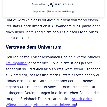
noch deins? Wäre das Studium der Kristallografie doch
Powered by
was für dich? Und was ist eigentlich aus deiner Yoga-
Impressum
|
Datenschutzerklärung
LehrerIn-Ausbildung geworden? Fragen über Fragen –
und es wird Zeit, dass du diese mit dem Vollmond einem
Realitäts-Check unterziehst. Auswandern mit Alpakas oder
doch lieber Team-Lead-Seminar? Mit diesen Moon-Vibes
siehst du klar!
Vertraue dem Universum
Den Job hast du nicht bekommen und dein vermeintlicher
Traumpartner
ghostet dich — Vielleicht ist das ja aber
sogar gut so. Statt dich also an Was-wäre-wenn-Szenarien
zu klammern, lass los und mach Platz für etwas noch viel
fantastischeres. Hot Girl Summer oder der Start deines
eigenen Greenfluencer-Business — mach dich bereit für
aufregende Veränderungen in deinem Leben. Falls dir die
toughen Steinbock-Drills zu streng sind,
schick deine
Wünsche doch gleich direkt ans Universum
!