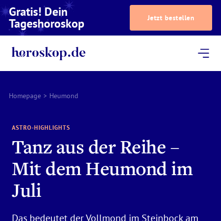
Gratis! Dein
Jetzt bestellen
Tageshoroskop
Dein Horoskop
Astrologie
Magazin
Podcast
AstroTV
Astrologen
Homepage
>
Heumond
ASTRO-HIGHLIGHTS
Tanz aus der Reihe –
Mit dem Heumond im
Juli
Das bedeutet der Vollmond im Steinbock am