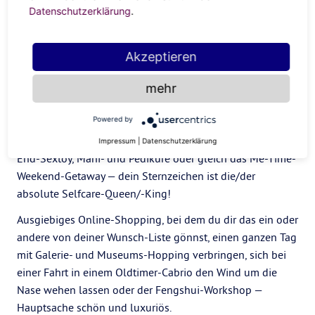
Datenschutzerklärung
.
Waage
Akzeptieren
mehr
Mit dem Herrscherplanet Venus bekommst du als
Sternzeichen Waage
gar nicht genug vom “Good Life” und
Powered by
belohnst dich daher regelmäßig mit einem neuen
Selfcare-Ritual. Ob Akupunktur-Session, ein neues High-
Impressum
|
Datenschutzerklärung
End-Sextoy, Mani- und Pediküre oder gleich das Me-Time-
Weekend-Getaway — dein Sternzeichen ist die/der
absolute Selfcare-Queen/-King!
Ausgiebiges Online-Shopping, bei dem du dir das ein oder
andere von deiner Wunsch-Liste gönnst, einen ganzen Tag
mit Galerie- und Museums-Hopping verbringen, sich bei
einer Fahrt in einem Oldtimer-Cabrio den Wind um die
Nase wehen lassen oder der Fengshui-Workshop —
Hauptsache schön und luxuriös.