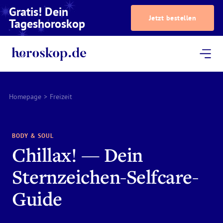
Gratis! Dein
Jetzt bestellen
Tageshoroskop
Dein Horoskop
Astrologie
Magazin
Podcast
AstroTV
Astrologen
Homepage
>
Freizeit
BODY & SOUL
Chillax! — Dein
Sternzeichen-Selfcare-
Guide