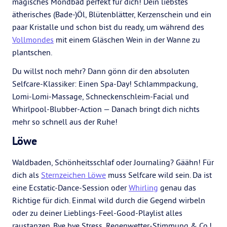
magisches Mondbad perfekt für dich! Dein liebstes
ätherisches (Bade-)Öl, Blütenblätter, Kerzenschein und ein
paar Kristalle und schon bist du ready, um während des
Vollmondes
mit einem Gläschen Wein in der Wanne zu
plantschen.
Du willst noch mehr? Dann gönn dir den absoluten
Selfcare-Klassiker: Einen Spa-Day! Schlammpackung,
Lomi-Lomi-Massage, Schneckenschleim-Facial und
Whirlpool-Blubber-Action — Danach bringt dich nichts
mehr so schnell aus der Ruhe!
Löwe
Waldbaden, Schönheitsschlaf oder Journaling? Gäähn! Für
dich als
Sternzeichen Löwe
muss Selfcare wild sein. Da ist
eine Ecstatic-Dance-Session oder
Whirling
genau das
Richtige für dich. Einmal wild durch die Gegend wirbeln
oder zu deiner Lieblings-Feel-Good-Playlist alles
raustanzen. Bye bye Stress, Regenwetter-Stimmung & Co.!