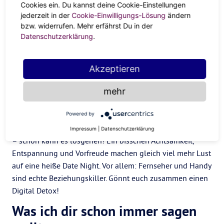
Cookies ein. Du kannst deine Cookie-Einstellungen
jederzeit in der
Cookie-Einwilligungs-Lösung
ändern
Setzt allerdings der Lagerkoller ein, muss man sich
bzw. widerrufen. Mehr erfährst Du in der
gegenseitig eine Auszeit geben. Lange Waldspaziergänge,
Datenschutzerklärung
.
ein Fahrradtrip durch die Nachbarschaft oder ein Kaffee
vor dem Fenster bei Freunden: Abstand voneinander kann
Akzeptieren
Wunder wirken. Der Freiraum rückt Dinge in eine andere
Perspektive und macht wieder Lust auf mehr.
mehr
Und manchmal können beide auch einfach etwas
Powered by
nachhelfen! Raus aus der Jogginghose, rein in Jeans und
Lieblingsschuhe, Lippenstift aufgelegt und Haare gemacht
Impressum
|
Datenschutzerklärung
– schon kann es losgehen! Ein bisschen Achtsamkeit,
Entspannung und Vorfreude machen gleich viel mehr Lust
auf eine heiße Date Night. Vor allem: Fernseher und Handy
sind echte Beziehungskiller. Gönnt euch zusammen einen
Digital Detox!
Was ich dir schon immer sagen