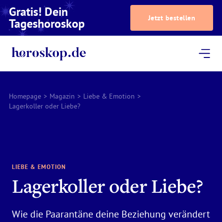
Gratis! Dein
Jetzt bestellen
Tageshoroskop
Dein Horoskop
Astrologie
Magazin
Podcast
AstroTV
Astrologen
Homepage
>
Magazin
>
Liebe & Emotion
>
Lagerkoller oder Liebe?
LIEBE & EMOTION
Lagerkoller oder Liebe?
Wie die Paarantäne deine Beziehung verändert