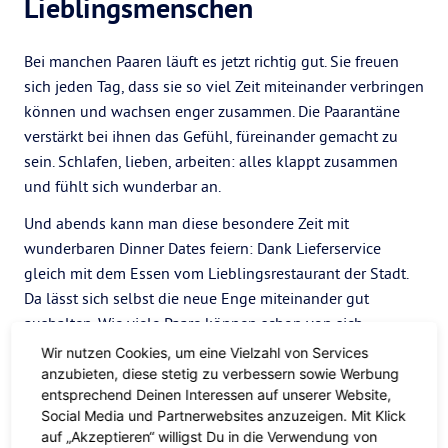
Lieblingsmenschen
Bei manchen Paaren läuft es jetzt richtig gut. Sie freuen
sich jeden Tag, dass sie so viel Zeit miteinander verbringen
können und wachsen enger zusammen. Die Paarantäne
verstärkt bei ihnen das Gefühl, füreinander gemacht zu
sein. Schlafen, lieben, arbeiten: alles klappt zusammen
und fühlt sich wunderbar an.
Und abends kann man diese besondere Zeit mit
wunderbaren Dinner Dates feiern: Dank Lieferservice
gleich mit dem Essen vom Lieblingsrestaurant der Stadt.
Da lässt sich selbst die neue Enge miteinander gut
aushalten. Wie viele Paare können schon von sich
behaupten, sie hätten es gemeinsam durch die Pandemie
Wir nutzen Cookies, um eine Vielzahl von Services
2020 geschafft? Wahrscheinlich wird das Jahr für viele am
anzubieten, diese stetig zu verbessern sowie Werbung
entsprechend Deinen Interessen auf unserer Website,
Ende noch von einigen frohen Ereignissen gekrönt.
Social Media und Partnerwebsites anzuzeigen. Mit Klick
Lust auf eine Auszeit?
auf „Akzeptieren“ willigst Du in die Verwendung von