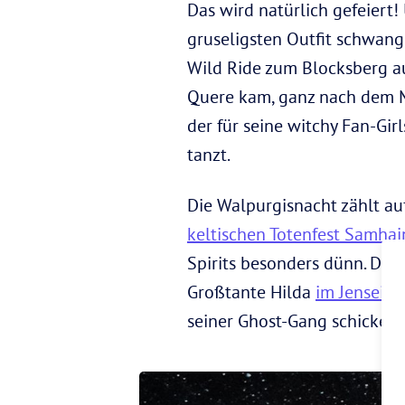
Das wird natürlich gefeiert
gruseligsten Outfit schwang
Wild Ride zum Blocksberg au
Quere kam, ganz nach dem Mott
der für seine witchy Fan-Gi
tanzt.
Die Walpurgisnacht zählt a
keltischen Totenfest Samhai
Spirits besonders dünn. Das
Großtante Hilda
im Jenseits
seiner Ghost-Gang schicken,