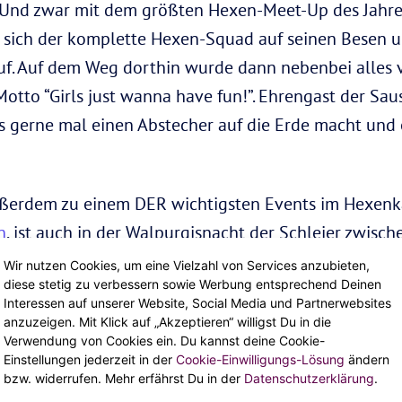
! Und zwar mit dem größten Hexen-Meet-Up des Jahre
 sich der komplette Hexen-Squad auf seinen Besen u
f. Auf dem Weg dorthin wurde dann nebenbei alles v
o “Girls just wanna have fun!”. Ehrengast der Sause: L
rls gerne mal einen Abstecher auf die Erde macht un
ußerdem zu einem DER wichtigsten Events im Hexenk
n
, ist auch in der Walpurgisnacht der Schleier zwisc
 musste natürlich genutzt werden. Ob mal kurz mit d
Wir nutzen Cookies, um eine Vielzahl von Services anzubieten,
diese stetig zu verbessern sowie Werbung entsprechend Deinen
 durchklingeln
oder den nervigen Poltergeist auf de
Interessen auf unserer Website, Social Media und Partnerwebsites
 das ging dann ganz easy und ohne großes, rituelles
anzuzeigen. Mit Klick auf „Akzeptieren“ willigst Du in die
Verwendung von Cookies ein. Du kannst deine Cookie-
Einstellungen jederzeit in der
Cookie-Einwilligungs-Lösung
ändern
bzw. widerrufen. Mehr erfährst Du in der
Datenschutzerklärung
.