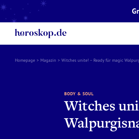
Gr
Homepage
>
Magazin
>
Witches unite! – Ready für magic Walpur
BODY & SOUL
Witches uni
Walpurgisna