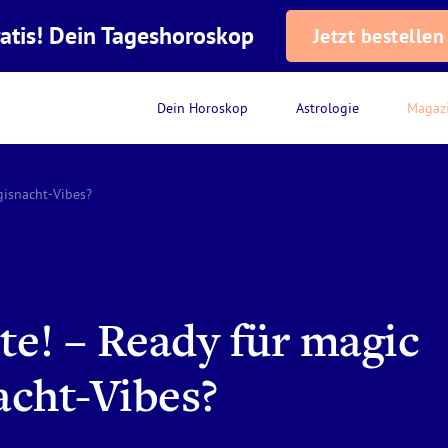
atis! Dein Tageshoroskop
Jetzt bestellen
Dein Horoskop
Astrologie
Magaz
gisnacht-Vibes?
te! – Ready für magic
cht-Vibes?