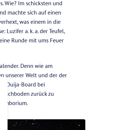
s. Wie? Im schicksten und
nd machte sich auf einen
erhext, was einem in die
uzifer a. k. a. der Teufel,
d eine Runde mit ums Feuer
alender. Denn wie am
hen unserer Welt und der der
em Ouija-Board bei
m Dachboden zurück zu
 Brimborium.