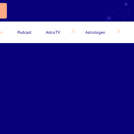
in
Podcast
AstroTV
Astrologen