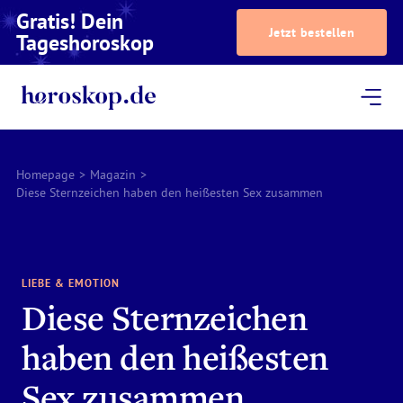
Gratis! Dein
Jetzt bestellen
Tageshoroskop
Dein Horoskop
Astrologie
Magazin
Podcast
AstroTV
Astrologen
Homepage
>
Magazin
>
Diese Sternzeichen haben den heißesten Sex zusammen
LIEBE & EMOTION
Diese Sternzeichen
haben den heißesten
Sex zusammen