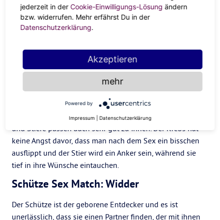
Körper sehnt; der Wassermann wird den Geist mit sexy
jederzeit in der
Cookie-Einwilligungs-Lösung
ändern
Gedanken zum Explodieren bringen.
bzw. widerrufen. Mehr erfährst Du in der
Datenschutzerklärung
.
Skorpion Sex Match: Fische
Um die ultimative Ekstase zu erreichen, braucht der
Akzeptieren
Skorpion einen Partner, der bereit ist, in die dunklen,
düsteren Tiefen der Seele hinabzusteigen. Fische sind in
mehr
der Lage, diesen Wunsch und noch mehr zu erfüllen. Sie
können dabei helfen, die tiefsten und dunkelste Wünsche
Powered by
zu erforschen, ohne zu zögern oder zu urteilen. Krebse
Impressum
|
Datenschutzerklärung
und Stiere passen auch sehr gut zu ihnen. Der Krebs hat
keine Angst davor, dass man nach dem Sex ein bisschen
ausflippt und der Stier wird ein Anker sein, während sie
tief in ihre Wünsche eintauchen.
Schütze Sex Match: Widder
Der Schütze ist der geborene Entdecker und es ist
unerlässlich, dass sie einen Partner finden, der mit ihnen