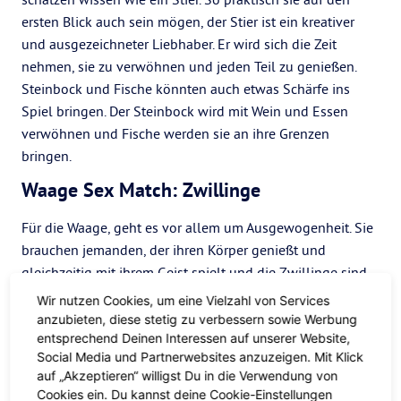
ersten Blick auch sein mögen, der Stier ist ein kreativer
und ausgezeichneter Liebhaber. Er wird sich die Zeit
nehmen, sie zu verwöhnen und jeden Teil zu genießen.
Steinbock und Fische könnten auch etwas Schärfe ins
Spiel bringen. Der Steinbock wird mit Wein und Essen
verwöhnen und Fische werden sie an ihre Grenzen
bringen.
Waage Sex Match: Zwillinge
Für die Waage, geht es vor allem um Ausgewogenheit. Sie
brauchen jemanden, der ihren Körper genießt und
gleichzeitig mit ihrem Geist spielt und die Zwillinge sind
einer der wenigen, die das erfolgreich tun können.
Wir nutzen Cookies, um eine Vielzahl von Services
Zwillinge halten abwechselnd den Geist und den Körper
anzubieten, diese stetig zu verbessern sowie Werbung
in Schwung. Widder und Wassermann könnten ebenfalls
entsprechend Deinen Interessen auf unserer Website,
Social Media und Partnerwebsites anzuzeigen. Mit Klick
aufregende Liebhaber sein. Widder, der Gegenspieler,
auf „Akzeptieren“ willigst Du in die Verwendung von
bringt das Feuer und die Energie, nach denen sich der
Cookies ein. Du kannst deine Cookie-Einstellungen