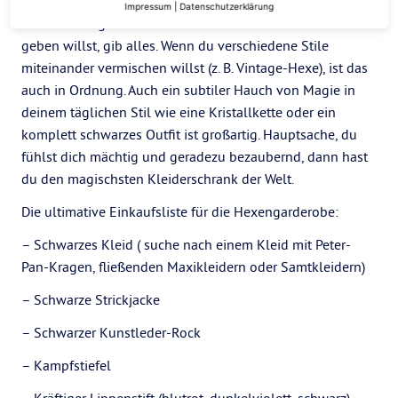
fühlen. Finde heraus, wo du dich wohlfühlst, wenn du
Impressum
|
Datenschutzerklärung
deine Hexengarderobe zusammenstellst. Wenn du alles
geben willst, gib alles. Wenn du verschiedene Stile
miteinander vermischen willst (z. B. Vintage-Hexe), ist das
auch in Ordnung. Auch ein subtiler Hauch von Magie in
deinem täglichen Stil wie eine Kristallkette oder ein
komplett schwarzes Outfit ist großartig. Hauptsache, du
fühlst dich mächtig und geradezu bezaubernd, dann hast
du den magischsten Kleiderschrank der Welt.
Die ultimative Einkaufsliste für die Hexengarderobe:
– Schwarzes Kleid ( suche nach einem Kleid mit Peter-
Pan-Kragen, fließenden Maxikleidern oder Samtkleidern)
– Schwarze Strickjacke
– Schwarzer Kunstleder-Rock
– Kampfstiefel