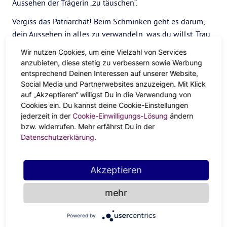
Aussehen der Trägerin „zu täuschen“.
Vergiss das Patriarchat! Beim Schminken geht es darum,
dein Aussehen in alles zu verwandeln, was du willst. Trau
dich an dunkelrotem Lippenstift, rauchigen Augen,
Wir nutzen Cookies, um eine Vielzahl von Services
kräftigen Nagellackfarben und einem Eyeliner, der scharf
anzubieten, diese stetig zu verbessern sowie Werbung
genug ist, um jeden in Schlagdistanz zu erschlagen. Make-
entsprechend Deinen Interessen auf unserer Website,
up soll Spaß machen und Kraft geben, wie Hexerei, also
Social Media und Partnerwebsites anzuzeigen. Mit Klick
auf „Akzeptieren“ willigst Du in die Verwendung von
experimentiere mit verschiedenen Looks, die dir ein Gefühl
Cookies ein. Du kannst deine Cookie-Einstellungen
von Macht geben. Und wenn du Make-up-Inspiration
jederzeit in der
Cookie-Einwilligungs-Lösung
ändern
brauchst, schau dir die Gothic-Königin des Make-ups an:
bzw. widerrufen. Mehr erfährst Du in der
Kat Von D.
Datenschutzerklärung
.
#6 Finde dein Level an Hexerei
Akzeptieren
Du magst zwar einige Aspekte der Hexenästhetik, aber
vielleicht magst du nicht alles davon und das ist auch in
mehr
Ordnung. Du musst dich nicht jeden Tag wie eine
Hexenkönigin kleiden, um dich trotzdem magisch zu
Powered by