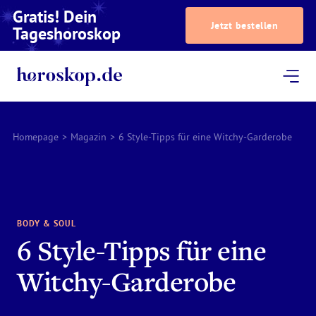
Gratis! Dein
Jetzt bestellen
Tageshoroskop
Dein Horoskop
Astrologie
Magazin
Podcast
AstroTV
Astrologen
Homepage
>
Magazin
>
6 Style-Tipps für eine Witchy-Garderobe
BODY & SOUL
6 Style-Tipps für eine
Witchy-Garderobe