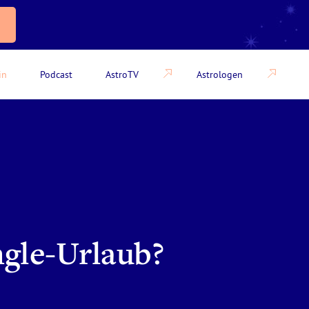
in
Podcast
AstroTV
Astrologen
ngle-Urlaub?