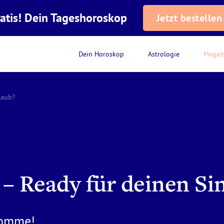
atis! Dein Tageshoroskop
Jetzt bestellen
Dein Horoskop
Astrologie
Magaz
laub?
o – Ready für deinen Si
komme!