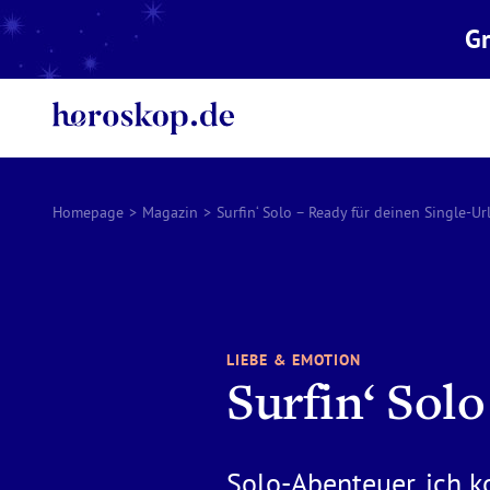
Gr
Homepage
>
Magazin
>
Surfin‘ Solo – Ready für deinen Single-Ur
LIEBE & EMOTION
Surfin‘ Sol
Solo-Abenteuer, ich 