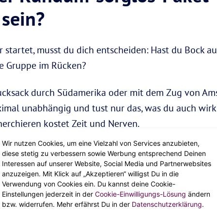
 sein?
 startet, musst du dich entscheiden: Hast du Bock au
ne Gruppe im Rücken?
cksack durch Südamerika oder mit dem Zug von Ams
imal unabhängig und tust nur das, was du auch wirkl
herchieren kostet Zeit und Nerven.
Wir nutzen Cookies, um eine Vielzahl von Services anzubieten,
e jeden Tag mit einem Squad teilen, eignen sich orga
diese stetig zu verbessern sowie Werbung entsprechend Deinen
Interessen auf unserer Website, Social Media und Partnerwebsites
der ein lässiger Segeltörn: Die Möglichkeiten sind u
anzuzeigen. Mit Klick auf „Akzeptieren“ willigst Du in die
 Extraklasse freuen und musst quasi nichts entschied
Verwendung von Cookies ein. Du kannst deine Cookie-
Einstellungen jederzeit in der
Cookie-Einwilligungs-Lösung
ändern
ein nächster Summer-Fling
. Nachteil: Für
individuel
bzw. widerrufen. Mehr erfährst Du in der
Datenschutzerklärung
.