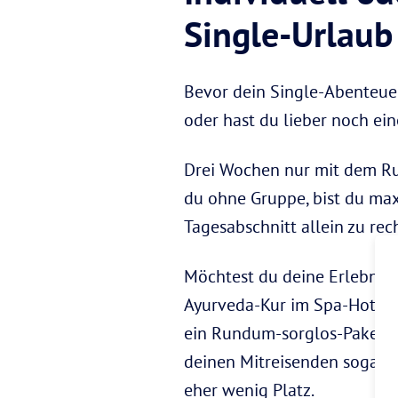
Single-Urlaub
Bevor dein Single-Abenteuer
oder hast du lieber noch ei
Drei Wochen nur mit dem Ru
du ohne Gruppe, bist du max
Tagesabschnitt allein zu rec
Möchtest du deine Erlebniss
Ayurveda-Kur im Spa-Hotel o
ein Rundum-sorglos-Paket der
deinen Mitreisenden sogar
d
eher wenig Platz.