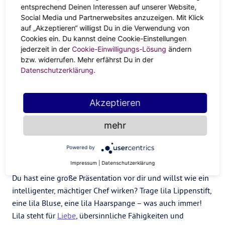
entsprechend Deinen Interessen auf unserer Website,
Social Media und Partnerwebsites anzuzeigen. Mit Klick
10) Schreibe deine Ziele in grüner Farbe auf
auf „Akzeptieren“ willigst Du in die Verwendung von
Cookies ein. Du kannst deine Cookie-Einstellungen
Schreib mit grüner Tinte Notizen und Ziele auf, die du
jederzeit in der
Cookie-Einwilligungs-Lösung
ändern
verwirklichen willst. Die
Farbe
Grün symbolisiert
bzw. widerrufen. Mehr erfährst Du in der
Wohlstand, Geld, Überfluss und Glück.
Datenschutzerklärung
.
11) Lackiere auch deine Nägel grün
Akzeptieren
Willst du Geld verdienen oder ein neues Unternehmen
gründen? Lackiere deine Nägel grün, die Farbe des
mehr
Erfolgs.
Powered by
12) Trage Lila bei Präsentationen
Impressum
|
Datenschutzerklärung
Du hast eine große Präsentation vor dir und willst wie ein
intelligenter, mächtiger Chef wirken? Trage lila Lippenstift,
eine lila Bluse, eine lila Haarspange – was auch immer!
Lila steht für
Liebe
, übersinnliche Fähigkeiten und