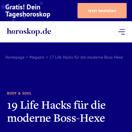
Gratis! Dein
Jetzt bestellen
Tageshoroskop
Dein Horoskop
Astrologie
Magazin
Podcast
AstroTV
Astrologen
Homepage
>
Magazin
>
17 Life Hacks für die moderne Boss-Hexe
BODY & SOUL
19 Life Hacks für die
moderne Boss-Hexe