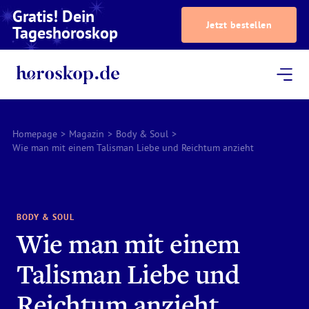
Gratis! Dein
Jetzt bestellen
Tageshoroskop
Dein Horoskop
Astrologie
Magazin
Podcast
AstroTV
Astrologen
Homepage
>
Magazin
>
Body & Soul
>
Wie man mit einem Talisman Liebe und Reichtum anzieht
BODY & SOUL
Wie man mit einem
Talisman Liebe und
Reichtum anzieht