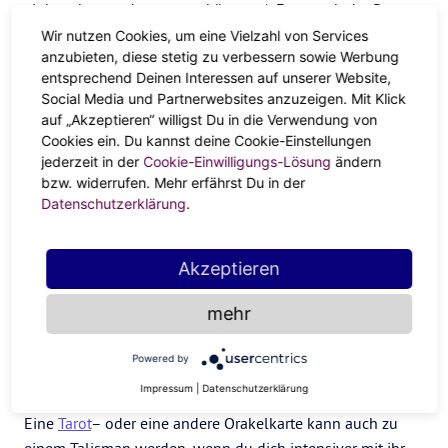
einhauchen und es tragen könntest). Frag nach der Person,
der es ursprünglich gehörte, und nutze es als eine
Wir nutzen Cookies, um eine Vielzahl von Services
anzubieten, diese stetig zu verbessern sowie Werbung
Möglichkeit, dich mit der Energie deiner Vorfahren zu
entsprechend Deinen Interessen auf unserer Website,
verbinden.
Social Media und Partnerwebsites anzuzeigen. Mit Klick
Bearbeite dein Hintergrundbild
auf „Akzeptieren“ willigst Du in die Verwendung von
Cookies ein. Du kannst deine Cookie-Einstellungen
jederzeit in der
Cookie-Einwilligungs-Lösung
ändern
Vor kurzem habe ich das Hintergrundbild auf meinem
bzw. widerrufen. Mehr erfährst Du in der
iPhone-Startbildschirm mit einem Bild der Göttin Lakshmi
Datenschutzerklärung
.
aktualisiert, der Hindu-Gottheit, die über den Überfluss
herrscht. Lakshmi erinnert uns daran, dass wir nur so viel
bekommen können, wie wir geben und dass der Fluss des
Akzeptieren
Überflusses von diesem kosmischen Code abhängt –
mehr
daran werde ich jedes Mal erinnert, wenn ich auf mein
Handy schaue.
Powered by
Ziehe eine Karte
Impressum
|
Datenschutzerklärung
Eine
Tarot
– oder eine andere Orakelkarte kann auch zu