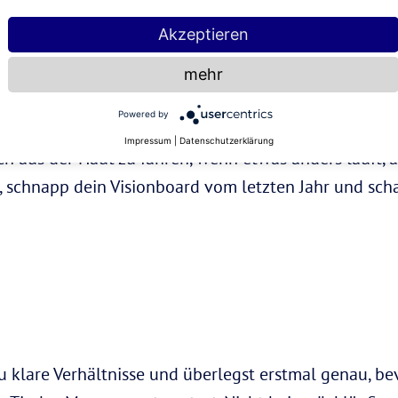
Akzeptieren
mehr
chen Widder
willst du am besten immer sagen, wo es 
Powered by
 zurück – Dafür ist der rückläufige Merkur jetzt dei
Impressum
|
Datenschutzerklärung
ich aus der Haut zu fahren, wenn etwas anders läuft, a
k, schnapp dein Visionboard vom letzten Jahr und sch
u klare Verhältnisse und überlegst erstmal genau, be