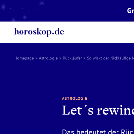
Gr
Homepage
>
Astrologie
>
Rückläufer
>
So wirkt der rückläufige 
ASTROLOGIE
Let´s rewin
Das bedeutet der Rück