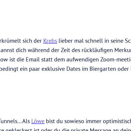
erkrümelt sich der
Krebs
lieber mal schnell in seine S
kannst dich während der Zeit des rückläufigen Merkur
low ist die Email statt dem aufwendigen Zoom-meetin
edingt ein paar exklusive Dates im Biergarten oder P
Tunnels… Als
Löwe
bist du sowieso immer optimistisch
se gekleckert ist oder du die private Message an dei