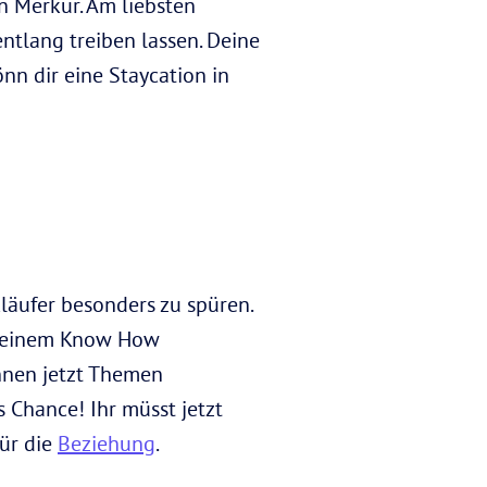
n Merkur. Am liebsten
ntlang treiben lassen. Deine
önn dir eine Staycation in
äufer besonders zu spüren.
t deinem Know How
önnen jetzt Themen
 Chance! Ihr müsst jetzt
für die
Beziehung
.