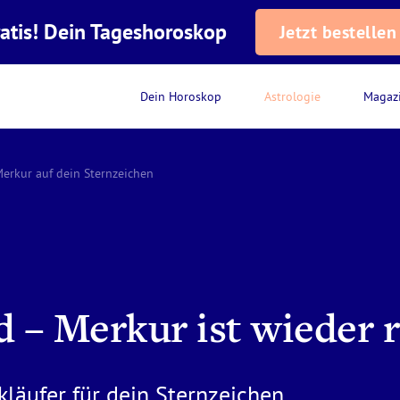
atis! Dein Tageshoroskop
Jetzt bestellen
Dein Horoskop
Astrologie
Magaz
Merkur auf dein Sternzeichen
d – Merkur ist wieder 
läufer für dein Sternzeichen