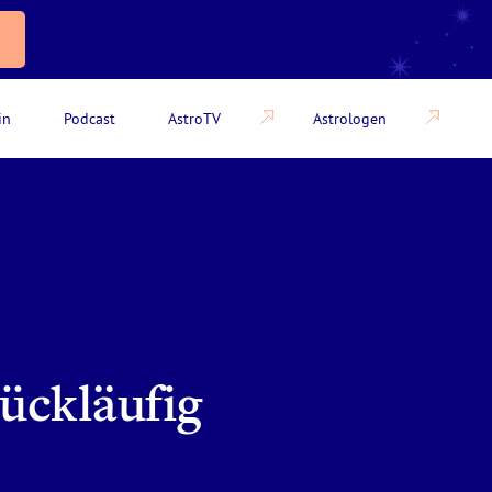
in
Podcast
AstroTV
Astrologen
rückläufig