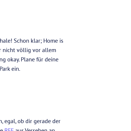
chale! Schon klar; Home is
 nicht völlig vor allem
g okay. Plane für deine
ark ein.
, egal, ob dir gerade der
ne
BFF
aus Versehen an