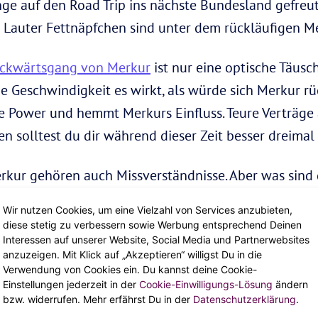
ge auf den Road Trip ins nächste Bundesland gefreut 
 Lauter Fettnäpfchen sind unter dem rückläufigen M
ckwärtsgang von Merkur
ist nur eine optische Täus
e Geschwindigkeit es wirkt, als würde sich Merkur r
 Power und hemmt Merkurs Einfluss. Teure Verträge 
n solltest du dir während dieser Zeit besser dreimal
erkur gehören auch Missverständnisse. Aber was sind
igen Merkur? Durchpowern, Aussitzen oder Absagen? L
Wir nutzen Cookies, um eine Vielzahl von Services anzubieten,
eichen aus dieser verrückten Phase holst.
diese stetig zu verbessern sowie Werbung entsprechend Deinen
Interessen auf unserer Website, Social Media und Partnerwebsites
rückläufige Merkur auf dei
anzuzeigen. Mit Klick auf „Akzeptieren“ willigst Du in die
Verwendung von Cookies ein. Du kannst deine Cookie-
Einstellungen jederzeit in der
Cookie-Einwilligungs-Lösung
ändern
bzw. widerrufen. Mehr erfährst Du in der
Datenschutzerklärung
.