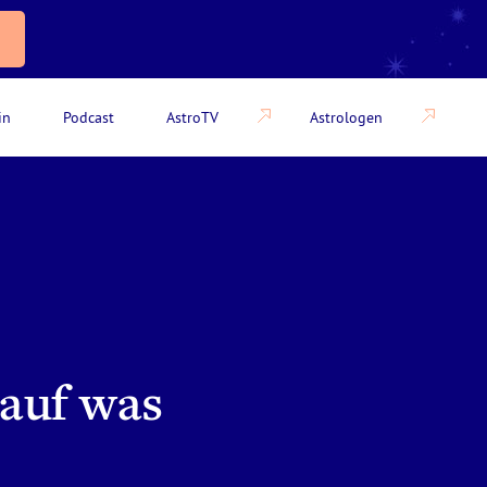
in
Podcast
AstroTV
Astrologen
 auf was