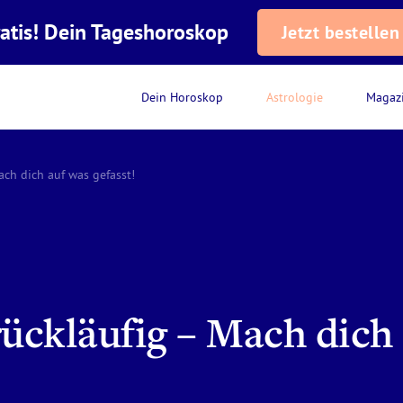
atis! Dein Tageshoroskop
Jetzt bestellen
Dein Horoskop
Astrologie
Magaz
ach dich auf was gefasst!
rückläufig – Mach dich