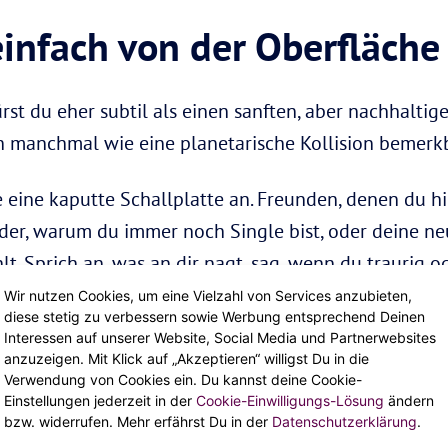
infach von der Oberfläche
t du eher subtil als einen sanften, aber nachhaltige
ich manchmal wie eine planetarische Kollision bemerk
 eine kaputte Schallplatte an. Freunden, denen du hi
eder, warum du immer noch Single bist, oder deine ne
t. Sprich an, was an dir nagt, sag, wenn du traurig o
ay, sauer zu sein. Und vor allem, vertraue deiner Intu
Wir nutzen Cookies, um eine Vielzahl von Services anzubieten,
diese stetig zu verbessern sowie Werbung entsprechend Deinen
t, wirf ein paar Samenbomben in den Garten, arbeite
Interessen auf unserer Website, Social Media und Partnerwebsites
t ist die Zeit, mit dem Aufschieben aufzuhören! Oder a
anzuzeigen. Mit Klick auf „Akzeptieren“ willigst Du in die
Verwendung von Cookies ein. Du kannst deine Cookie-
’s dir irgendwo schön, abgeschieden, mit deinem Lieb
Einstellungen jederzeit in der
Cookie-Einwilligungs-Lösung
ändern
Eis. Du wirst merken, was dir am besten gefällt.
bzw. widerrufen. Mehr erfährst Du in der
Datenschutzerklärung
.