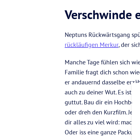
Verschwinde e
Neptuns Rückwärtsgang spürs
rückläufigen Merkur
, der s
Manche Tage fühlen sich wie
Familie fragt dich schon wi
er andauernd dasselbe erzähl
auch zu deiner Wut. Es ist ok
guttut. Bau dir ein Hochbee
oder dreh den Kurzfilm. Jetz
dir alles zu viel wird: mach
Oder iss eine ganze Packung 