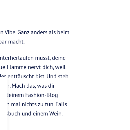
n Vibe. Ganz anders als beim
bar macht.
nterherlaufen musst, deine
ue Flamme nervt dich, weil
der enttäuscht bist. Und steh
ition. Mach das, was dir
 an deinem Fashion-Blog
uch mal nichts zu tun. Falls
lingsbuch und einem Wein.