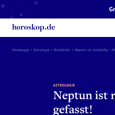
Gr
Homepage
>
Astrologie
>
Rückläufer
>
Neptun ist rückläufig – M
ASTROLOGIE
Neptun ist 
gefasst!