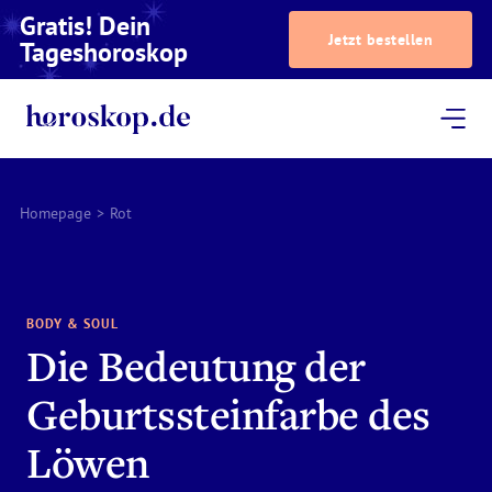
Gratis! Dein
Jetzt bestellen
Tageshoroskop
Dein Horoskop
Astrologie
Magazin
Podcast
AstroTV
Astrologen
Homepage
>
Rot
BODY & SOUL
Die Bedeutung der
Geburtssteinfarbe des
Löwen