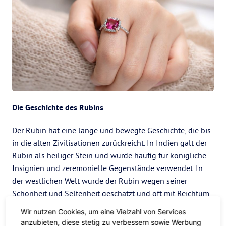
Die Geschichte des Rubins
Der Rubin hat eine lange und bewegte Geschichte, die bis
in die alten Zivilisationen zurückreicht. In Indien galt der
Rubin als heiliger Stein und wurde häufig für königliche
Insignien und zeremonielle Gegenstände verwendet. In
der westlichen Welt wurde der Rubin wegen seiner
Schönheit und Seltenheit geschätzt und oft mit Reichtum
und Macht in Verbindung gebracht. Auch heute noch sind
Wir nutzen Cookies, um eine Vielzahl von Services
Rubine sehr begehrt und gelten als einer der wertvollsten
anzubieten, diese stetig zu verbessern sowie Werbung