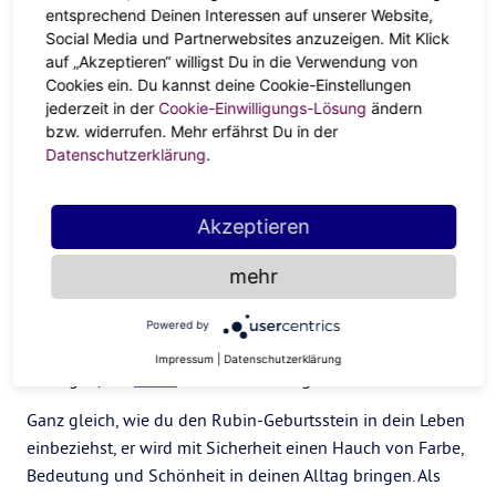
Edelsteine der Welt.
entsprechend Deinen Interessen auf unserer Website,
Social Media und Partnerwebsites anzuzeigen. Mit Klick
Das Tragen des Rubin-Geburtssteins
auf „Akzeptieren“ willigst Du in die Verwendung von
Cookies ein. Du kannst deine Cookie-Einstellungen
Wenn du
Löwe
bist und etwas von der Symbolik und
jederzeit in der
Cookie-Einwilligungs-Lösung
ändern
Bedeutung des Rubin-Geburtssteins in dein Leben bringen
bzw. widerrufen. Mehr erfährst Du in der
Datenschutzerklärung
.
möchtest, gibt es viele Möglichkeiten, dies zu tun. Eine
Möglichkeit besteht darin, Rubinschmuck zu tragen, zum
Beispiel einen Ring, eine Halskette oder ein Paar Ohrringe.
Akzeptieren
Du kannst die Farbe Rot auch in deine Garderobe
einbauen, sei es durch Kleidung, Accessoires oder
mehr
Wohndekoration. Eine andere Möglichkeit, den
Geburtsstein des
Löwen
zu feiern, besteht darin, mit einem
Powered by
Stück Rubin zu meditieren oder ihn als Talisman bei sich
Impressum
|
Datenschutzerklärung
zu tragen, der
Glück
und Schutz bringen soll.
Ganz gleich, wie du den Rubin-Geburtsstein in dein Leben
einbeziehst, er wird mit Sicherheit einen Hauch von Farbe,
Bedeutung und Schönheit in deinen Alltag bringen. Als