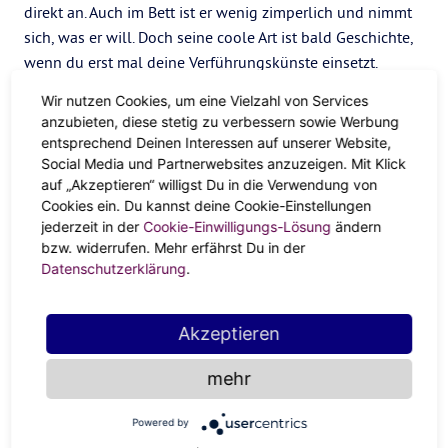
direkt an. Auch im Bett ist er wenig zimperlich und nimmt
sich, was er will. Doch seine coole Art ist bald Geschichte,
wenn du erst mal deine Verführungskünste einsetzt.
Löwe & Wassermann
Wir nutzen Cookies, um eine Vielzahl von Services
anzubieten, diese stetig zu verbessern sowie Werbung
entsprechend Deinen Interessen auf unserer Website,
Mit Tempo 200 durchs Leben – langsamer geht bei euch
Social Media und Partnerwebsites anzuzeigen. Mit Klick
auf „Akzeptieren“ willigst Du in die Verwendung von
nicht. Da passt ihr gut zusammen. Das ist einerseits perfekt,
Cookies ein. Du kannst deine Cookie-Einstellungen
doch irgendwann wird’s gefährlich. Erstmal in Fahrt fällt
jederzeit in der
Cookie-Einwilligungs-Lösung
ändern
es euch schwer, wieder runterzukommen. Ihr wollt ständig
bzw. widerrufen. Mehr erfährst Du in der
mehr. Bremst euch gegenseitig ab und zu etwas aus und
Datenschutzerklärung
.
genießt auch mal die ruhigen Momente.
Löwe & Fische
Akzeptieren
mehr
Der Fisch berührt dich tief im Inneren: Du willst ihn
beschützen und ihm jeden Wunsch von den Augen
Powered by
ablesen. Dass du so soft sein kannst, überrascht dich. Ein