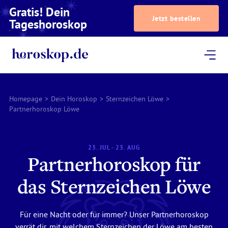
Gratis! Dein
Jetzt bestellen
Tageshoroskop
Dein Horoskop
Astrologie
Magazin
Podcast
AstroTV
Astrologen
Homepage
>
Dein Horoskop
>
Sternzeichen Löwe
>
Partnerhoroskop Löwe
23. JUL - 23. AUG
Partnerhoroskop für
das Sternzeichen Löwe
Für eine Nacht oder für immer? Unser Partnerhoroskop
verrät dir, mit welchem Sternzeichen der Löwe am besten