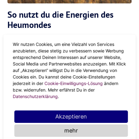
So nutzt du die Energien des
Heumondes
Keine faulen Kompromisse
Wir nutzen Cookies, um eine Vielzahl von Services
anzubieten, diese stetig zu verbessern sowie Werbung
Ganz gleich, ob lahmer Langzeit-Lover,
die anstrengende
entsprechend Deinen Interessen auf unserer Website,
Beziehung
, die du nur aus Gewohnheit weiterlaufen lässt
Social Media und Partnerwebsites anzuzeigen. Mit Klick
oder
die Freundin, der du dir kaum noch was zu sagen
auf „Akzeptieren“ willigst Du in die Verwendung von
Cookies ein. Du kannst deine Cookie-Einstellungen
hast
: Beim Vollmond ist Loslassen ganz oben auf der To-
jederzeit in der
Cookie-Einwilligungs-Lösung
ändern
Do-List. Und mit dem Steinbock bleibt kein Platz mehr für
bzw. widerrufen. Mehr erfährst Du in der
alles, was deinen Fokus von den wirklich guten Plänen
Datenschutzerklärung
.
ablenkt, die dich glücklich machen (könnten).
Dream-Job, ich komme!
Akzeptieren
Mit dem Heumond im ehrgeizigen Steinbock nimmst du
mehr
dein Work-Life
ganz genau unter die Lupe. Ist der Büro-Job