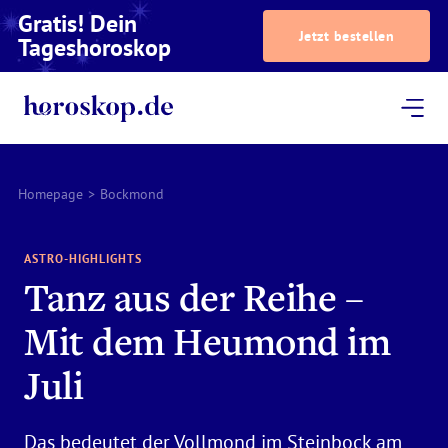
Gratis! Dein
Jetzt bestellen
Tageshoroskop
Dein Horoskop
Astrologie
Magazin
Podcast
AstroTV
Astrologen
Homepage
>
Bockmond
ASTRO-HIGHLIGHTS
Tanz aus der Reihe –
Mit dem Heumond im
Juli
Das bedeutet der Vollmond im Steinbock am