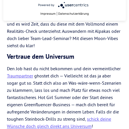
noch deins? Wäre das Studium der Kristallografie doch
Powered by
was für dich? Und was ist eigentlich aus deiner Yoga-
Impressum
|
Datenschutzerklärung
LehrerIn-Ausbildung geworden? Fragen über Fragen –
und es wird Zeit, dass du diese mit dem Vollmond einem
Realitäts-Check unterziehst. Auswandern mit Alpakas oder
doch lieber Team-Lead-Seminar? Mit diesen Moon-Vibes
siehst du klar!
Vertraue dem Universum
Den Job hast du nicht bekommen und dein vermeintlicher
Traumpartner
ghostet dich — Vielleicht ist das ja aber
sogar gut so. Statt dich also an Was-wäre-wenn-Szenarien
zu klammern, lass los und mach Platz für etwas noch viel
fantastischeres. Hot Girl Summer oder der Start deines
eigenen Greenfluencer-Business — mach dich bereit für
aufregende Veränderungen in deinem Leben. Falls dir die
toughen Steinbock-Drills zu streng sind,
schick deine
Wünsche doch gleich direkt ans Universum
!