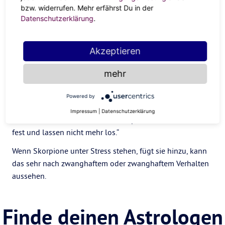
überaktiviert wird, kann sie sich in zwanghaftem Verhalten
bzw. widerrufen. Mehr erfährst Du in der
äußern.
Datenschutzerklärung
.
Skorpion
Das super leidenschaftliche, fixe Wasserzeichen ist dafür
Akzeptieren
bekannt, dass es tief in die Materie eintaucht, sehr tief.
mehr
„Sie stürzen sich kopfüber in ihre Interessen, sagt
Donelson über
Skorpione
. „Wenn etwas oder jemand ihre
Powered by
Aufmerksamkeit erregt hat, können sie sich darauf fixieren
Impressum
|
Datenschutzerklärung
und alles andere ausblenden. Skorpione halten sich daran
fest und lassen nicht mehr los.“
Wenn Skorpione unter Stress stehen, fügt sie hinzu, kann
das sehr nach zwanghaftem oder zwanghaftem Verhalten
aussehen.
Finde deinen Astrologen