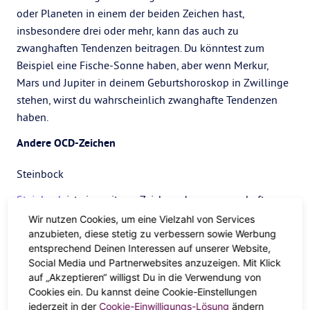
oder Planeten in einem der beiden Zeichen hast,
insbesondere drei oder mehr, kann das auch zu
zwanghaften Tendenzen beitragen. Du könntest zum
Beispiel eine Fische-Sonne haben, aber wenn Merkur,
Mars und Jupiter in deinem Geburtshoroskop in Zwillinge
stehen, wirst du wahrscheinlich zwanghafte Tendenzen
haben.
Andere OCD-Zeichen
Steinbock
Steinbock
ist ein weiteres Zeichen, das zu zwanghaftem
Verhalten neigen kann, sagt Donelson.
Wir nutzen Cookies, um eine Vielzahl von Services
anzubieten, diese stetig zu verbessern sowie Werbung
„Steinbock wird von
Saturn
regiert, der für harte Arbeit und
entsprechend Deinen Interessen auf unserer Website,
den Ruf zuständig ist“, sagt sie. „Die Steinbock-Energie
Social Media und Partnerwebsites anzuzeigen. Mit Klick
kann dazu führen, dass du von der Arbeit, dem Erfolg und
auf „Akzeptieren“ willigst Du in die Verwendung von
Cookies ein. Du kannst deine Cookie-Einstellungen
deinen Leistungen besessen bist. Wenn diese Energie
jederzeit in der
Cookie-Einwilligungs-Lösung
ändern