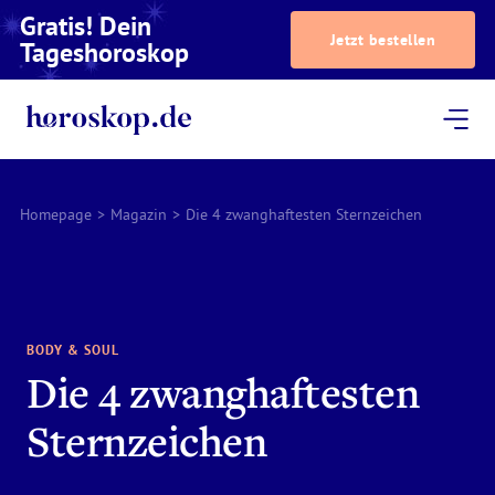
Gratis! Dein
Jetzt bestellen
Tageshoroskop
Dein Horoskop
Astrologie
Magazin
Podcast
AstroTV
Astrologen
Homepage
>
Magazin
>
Die 4 zwanghaftesten Sternzeichen
BODY & SOUL
Die 4 zwanghaftesten
Sternzeichen