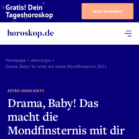
Gratis! Dein
Jetzt bestellen
Tageshoroskop
Dein Horoskop
Astrologie
Magazin
Podcast
AstroTV
Astrologen
Homepage
>
Astrologie
>
Drama, Baby! So wirkt die letzte Mondfinsternis 2021
ASTRO-HIGHLIGHTS
Drama, Baby! Das
macht die
Mondfinsternis mit dir