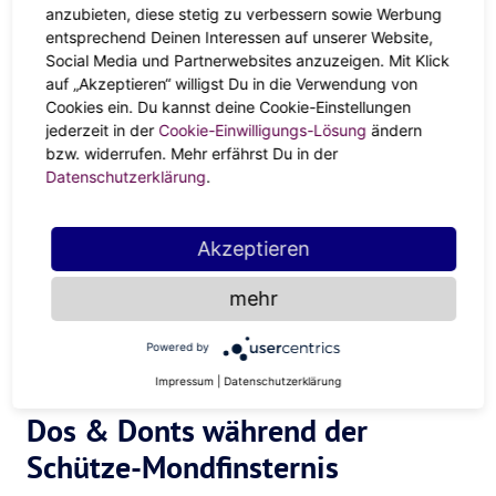
anzubieten, diese stetig zu verbessern sowie Werbung
entsprechend Deinen Interessen auf unserer Website,
Diese Mondfinsternis challenged die Themen des
Social Media und Partnerwebsites anzuzeigen. Mit Klick
Sternzeichen Schütze
und das wirst du bis Ende des
auf „Akzeptieren“ willigst Du in die Verwendung von
Jahres und auch in 2022 spüren. Job kündigen, den Road
Cookies ein. Du kannst deine Cookie-Einstellungen
Trip alleine wagen, eine neue Beziehung eingehen – die
jederzeit in der
Cookie-Einwilligungs-Lösung
ändern
Mondfinsternis im Schützen zeigt dir, in welchen
bzw. widerrufen. Mehr erfährst Du in der
Datenschutzerklärung
.
Bereichen deines Lebens du einen Kick-Start brauchst.
Du weißt nicht, wo du anfangen sollst? Wirf mal einen
Blick in dein
Geburtshoroskop
. Dort findest du raus, in
Akzeptieren
welchem Bereich dich der Mond besonders stark
mehr
beeinflusst. Wie? Achte auf dein Mondzeichen und auf das
Haus, in dem er steht. Befindet sich der Mond bei dir zum
Powered by
Beispiel im 4. Haus, dann sind alle Themen rund um
Impressum
|
Datenschutzerklärung
Familie und Sicherheit sehr emotionsgeladen für dich.
Dos & Donts während der
Schütze-Mondfinsternis