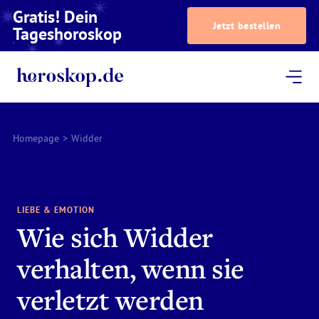
Gratis! Dein
Jetzt bestellen
Tageshoroskop
Dein Horoskop
Astrologie
Magazin
Podcast
AstroTV
Astrologen
Homepage
>
Widder
LIEBE & EMOTION
Wie sich Widder
verhalten, wenn sie
verletzt werden