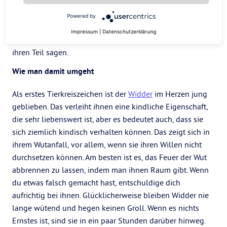
Stunden bereuen werden. Sie sind nicht davor gefeit, nach
einem Streit dein Auto zu zerkratzen, oder in der Hitze des
Powered by
Gefechts deine Klamotten wegzuschmeißen. Wenn sie sich
Impressum
|
Datenschutzerklärung
verletzt fühlen, müssen sie darüber reden, also lass sie
ihren Teil sagen.
Wie man damit umgeht
Als erstes Tierkreiszeichen ist der
Widder
im Herzen jung
geblieben. Das verleiht ihnen eine kindliche Eigenschaft,
die sehr liebenswert ist, aber es bedeutet auch, dass sie
sich ziemlich kindisch verhalten können. Das zeigt sich in
ihrem Wutanfall, vor allem, wenn sie ihren Willen nicht
durchsetzen können. Am besten ist es, das Feuer der Wut
abbrennen zu lassen, indem man ihnen Raum gibt. Wenn
du etwas falsch gemacht hast, entschuldige dich
aufrichtig bei ihnen. Glücklicherweise bleiben Widder nie
lange wütend und hegen keinen Groll. Wenn es nichts
Ernstes ist, sind sie in ein paar Stunden darüber hinweg.