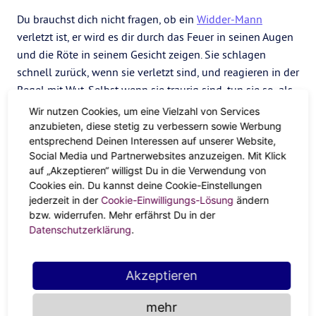
Du brauchst dich nicht fragen, ob ein
Widder-Mann
verletzt ist, er wird es dir durch das Feuer in seinen Augen
und die Röte in seinem Gesicht zeigen. Sie schlagen
schnell zurück, wenn sie verletzt sind, und reagieren in der
Regel mit Wut. Selbst wenn sie traurig sind, tun sie so, als
ob sie wütend wären. Sie sind impulsiv und stürzen sich in
Wir nutzen Cookies, um eine Vielzahl von Services
einen Kampf, greifen andere an und verteidigen sich. Es
anzubieten, diese stetig zu verbessern sowie Werbung
entsprechend Deinen Interessen auf unserer Website,
kann sehr heftig werden, da sie Dinge tun oder sagen, die
Social Media und Partnerwebsites anzuzeigen. Mit Klick
sie später bereuen werden.
auf „Akzeptieren“ willigst Du in die Verwendung von
Cookies ein. Du kannst deine Cookie-Einstellungen
Frau
jederzeit in der
Cookie-Einwilligungs-Lösung
ändern
Wie Widder-Männer sind auch
Widder-Frauen
sehr
bzw. widerrufen. Mehr erfährst Du in der
leidenschaftlich und wollen ihre Gefühle nicht verbergen.
Datenschutzerklärung
.
Mache nicht mit einer Widder-Frau an einem öffentlichen
Ort Schluss, sie wird eine Szene machen. Wenn sie wütend
Akzeptieren
oder verletzt sind, scheuen sie sich nicht, eine oder zwei
Brücken niederzureißen – auch wenn sie es in ein paar
mehr