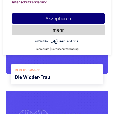
Datenschutzerklärung
.
weg, da sind einfühlsame Hinweise zielführender.
Akzeptieren
mehr
Powered by
Impressum
|
Datenschutzerklärung
DEIN HOROSKOP
Die Widder-Frau