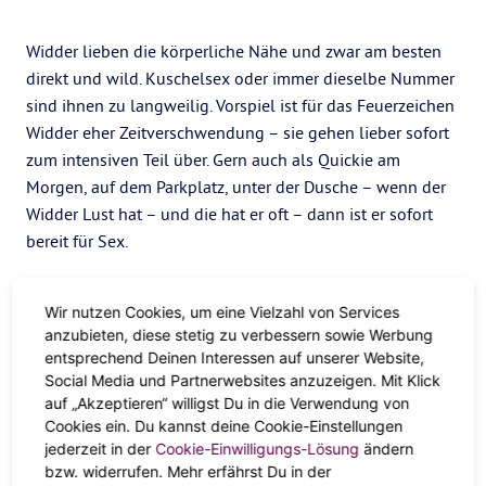
Widder lieben die körperliche Nähe und zwar am besten
direkt und wild. Kuschelsex oder immer dieselbe Nummer
sind ihnen zu langweilig. Vorspiel ist für das Feuerzeichen
Widder eher Zeitverschwendung – sie gehen lieber sofort
zum intensiven Teil über. Gern auch als Quickie am
Morgen, auf dem Parkplatz, unter der Dusche – wenn der
Widder Lust hat – und die hat er oft – dann ist er sofort
bereit für Sex.
Dabei kennt das Feuerzeichen seine Vorlieben ganz genau
und kommuniziert sie auch. Widder-Frauen wissen gut
Wir nutzen Cookies, um eine Vielzahl von Services
anzubieten, diese stetig zu verbessern sowie Werbung
darüber Bescheid, was sie anturnt und zum Höhepunkt
entsprechend Deinen Interessen auf unserer Website,
bringt. Daher übernehmen sie gern die Führung. Auch der
Social Media und Partnerwebsites anzuzeigen. Mit Klick
Widder-Mann ist eher der Macher als der Verführte. Im Bett
auf „Akzeptieren“ willigst Du in die Verwendung von
sind Widder-Geborene sind Improvisationskünstler, was
Cookies ein. Du kannst deine Cookie-Einstellungen
verschiedene Stellungen anbelangt und probieren gern
jederzeit in der
Cookie-Einwilligungs-Lösung
ändern
bzw. widerrufen. Mehr erfährst Du in der
Neues aus. Kritik in Sachen Sex stecken Widder nicht gut