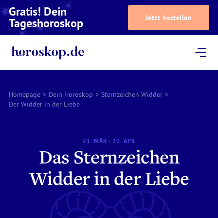
Gratis! Dein
Jetzt bestellen
Tageshoroskop
Dein Horoskop
Astrologie
Magazin
Podcast
AstroTV
Astrologen
Homepage
>
Dein Horoskop
>
Sternzeichen Widder
>
Der Widder in der Liebe
21. MÄR - 20. APR
Das Sternzeichen
Widder in der Liebe