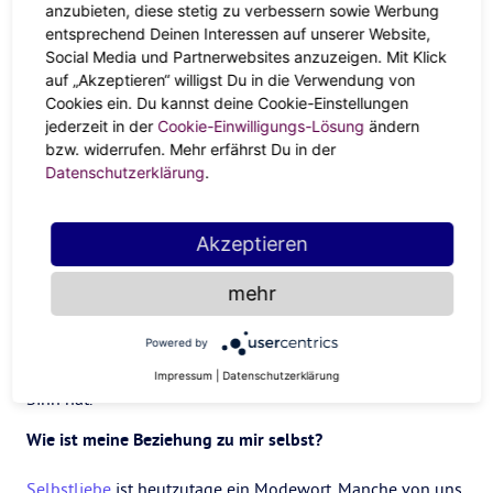
anzubieten, diese stetig zu verbessern sowie Werbung
entsprechend Deinen Interessen auf unserer Website,
Social Media und Partnerwebsites anzuzeigen. Mit Klick
Welchen Teil meines Lebens habe ich ignoriert?
auf „Akzeptieren“ willigst Du in die Verwendung von
Cookies ein. Du kannst deine Cookie-Einstellungen
Die meisten von uns haben Bereiche in ihrem Leben, auf
jederzeit in der
Cookie-Einwilligungs-Lösung
ändern
die sie nicht wirklich achten und die sie unter den Teppich
bzw. widerrufen. Mehr erfährst Du in der
Datenschutzerklärung
.
kehren. Am Ende essen wir zu viel, geben zu viel Geld aus
und arbeiten zu viel, um die Gefühle zu verdrängen, die
wir für die Situationen, die wir ignorieren, empfinden
Akzeptieren
wollen. Dieser Teufelskreis führt dazu, dass wir in Schuld,
Scham und Angst stecken bleiben. Frag dich: „Welchen Teil
mehr
meines Lebens habe ich ignoriert?“ Gehe tief in die
Situation hinein, vor der du Angst hast und erlaube dir,
Powered by
den Schmerz zu fühlen und zu erkennen, dass er einen
Impressum
|
Datenschutzerklärung
Sinn hat.
Wie ist meine Beziehung zu mir selbst?
Selbstliebe
ist heutzutage ein Modewort. Manche von uns