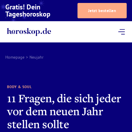
Gratis! Dein
Jetzt bestellen
Tageshoroskop
Dein Horoskop
Astrologie
Magazin
Podcast
AstroTV
Astrologen
Homepage
>
Neujahr
BODY & SOUL
11 Fragen, die sich jeder
vor dem neuen Jahr
stellen sollte