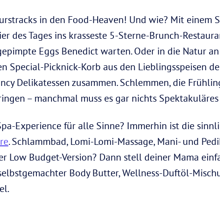
nurstracks in den Food-Heaven! Und wie? Mit einem 
ier des Tages ins krasseste 5-Sterne-Brunch-Restaur
pimpte Eggs Benedict warten. Oder in die Natur an 
en Special-Picknick-Korb aus den Lieblingsspeisen 
ancy Delikatessen zusammen. Schlemmen, die Frühli
ingen – manchmal muss es gar nichts Spektakuläres 
Spa-Experience für alle Sinne? Immerhin ist die sin
ere
. Schlammbad, Lomi-Lomi-Massage, Mani- und Ped
ner Low Budget-Version? Dann stell deiner Mama einfa
selbstgemachter Body Butter, Wellness-Duftöl-Misc
el.