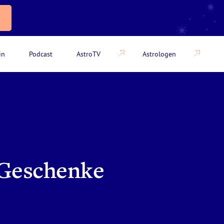
in
Podcast
AstroTV
Astrologen
-Geschenke