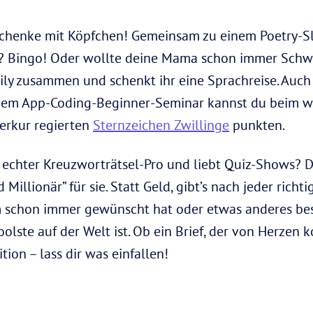
chenke mit Köpfchen! Gemeinsam zu einem Poetry-Sl
? Bingo! Oder wollte deine Mama schon immer Schwe
ily zusammen und schenkt ihr eine Sprachreise. Auc
inem App-Coding-Beginner-Seminar kannst du beim w
rkur regierten
Sternzeichen Zwillinge
punkten.
 echter Kreuzworträtsel-Pro und liebt Quiz-Shows? 
Millionär” für sie. Statt Geld, gibt’s nach jeder rich
m schon immer gewünscht hat oder etwas anderes bes
Coolste auf der Welt ist. Ob ein Brief, der von Herzen
ion – lass dir was einfallen!