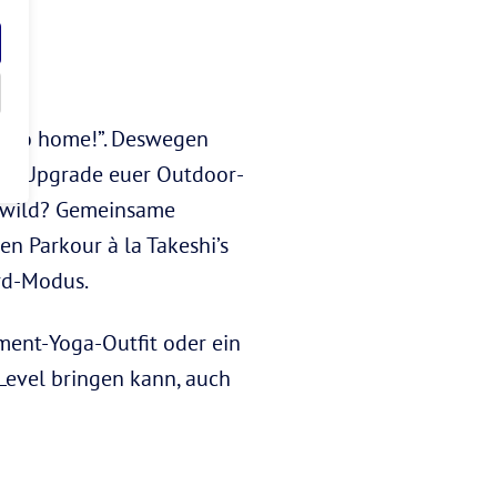
r go home!”. Deswegen
em Upgrade euer Outdoor-
zu wild? Gemeinsame
n Parkour à la Takeshi’s
rd-Modus.
ment-Yoga-Outfit oder ein
Level bringen kann, auch