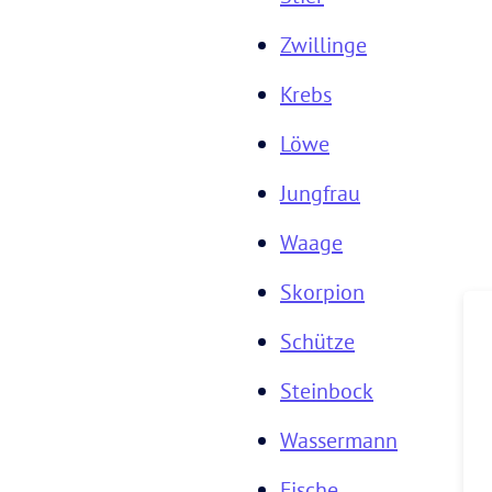
Zwillinge
Krebs
Löwe
Jungfrau
Waage
Skorpion
Schütze
Steinbock
Wassermann
Fische