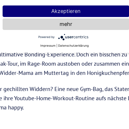
Akzeptieren
mehr
im Tierkreis lautet das Motto beim
Widder
“Go wild o
Powered by
om auf ein Survival-Bootcamp-Abenteuer. Neben ein
Impressum
|
Datenschutzerklärung
ie ultimative Bonding-Experience. Doch ein bisschen 
ajak-Tour, im Rage-Room austoben oder zusammen eine
ne Widder-Mama am Muttertag in den Honigkuchenpfe
r gechillten Widdern? Eine neue Gym-Bag, das State
ie ihre Youtube-Home-Workout-Routine aufs nächste 
ma happy.